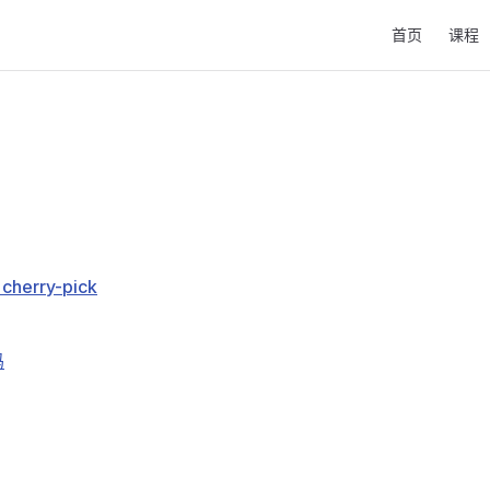
Main Navigati
首页
课程
rry-pick
码