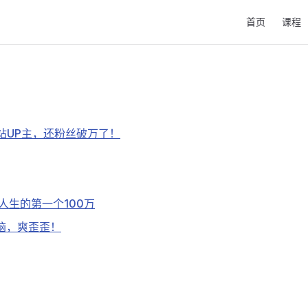
Main Navigati
首页
课程
站UP主，还粉丝破万了！
人生的第一个100万
脑，爽歪歪！