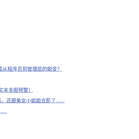
成从程序员到管理层的蜕变？
文末多图预警）
帖，还跟美女小姐姐合影了……
……