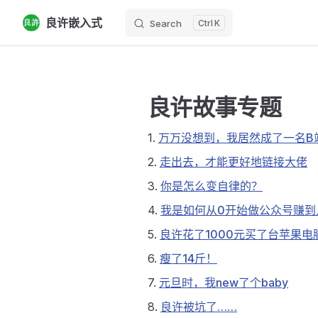
良许嵌入式
Search
K
Skip to content
良许故事专题
1.
万万没想到，我居然成了一名B
2.
走出去，才能更好地链接大佬
3.
你是怎么变自律的？
4.
我是如何从0开始做公众号赚到
5.
良许花了1000元买了台苹果电
6.
瘦了14斤！
7.
元旦时，我new了个baby
8.
良许被坑了……