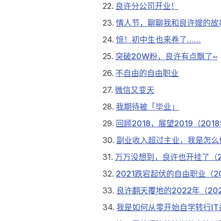
22.
良许分公司开业！
23.
情人节，聊聊我和良许嫂的故
24.
惊！初中生也来卷了……
25.
突破20W粉，良许有点飘了~
26.
不自由的自由职业
27.
微信又变天
28.
我期待被「毕业」
29.
回顾2018，展望2019（20
30.
副业收入超过主业，我是怎么做
31.
万万没想到，良许也开挂了（2
32.
2021跌宕起伏的自由职业（2
33.
良许翻天覆地的2022年（20
34.
我是如何从零开始自学转行IT