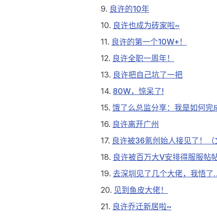
9.
良许的10年
10.
良许也成为砖家啦~
11.
良许的第一个10W+！
12.
良许全职一周年！
13.
良许把自己坑了一把
14.
80W，惊呆了!
15.
饿了么总监分享：我是如何完
16.
良许离开广州
17.
良许被36氪创始人接见了！（
18.
良许被百万大V安排得服服帖
19.
去深圳见了几个大佬，我悟了
20.
见到鱼皮大佬！
21.
良许乔迁新居啦~