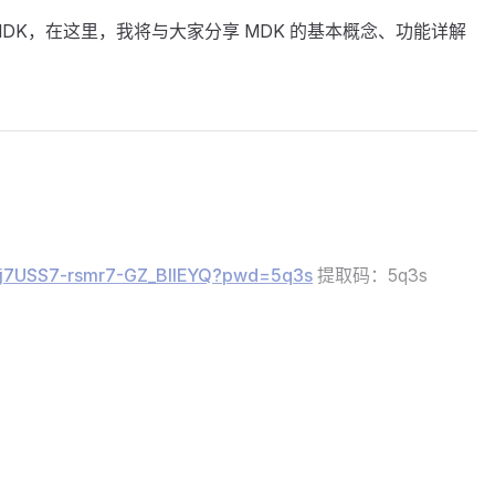
DK，在这里，我将与大家分享 MDK 的基本概念、功能详解
s/1j7USS7-rsmr7-GZ_BIIEYQ?pwd=5q3s
提取码：5q3s
/s/1Td21MOEshL7qE4afCBSjtw?pwd=86uh
提取码：86uh
/s/1n7XHCaMYtASWdJH2uA5yDA?pwd=lw59
提取码：lw59