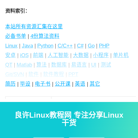
资料索引：
本站所有资源汇集在这里
必备书单
|
4份算法资料
Linux
|
Java
|
Python
|
C/C++
|
C#
|
Go
|
PHP
安卓
|
iOS
|
前端
|
人工智能
|
大数据
|
小程序
|
单片机
QT
|
Matlab
|
算法
|
数据库
|
易语言
|
UI
|
测试
Git/SVN
|
软件
|
软件教程
|
PPT
简历
|
毕设
|
电子书
|
公开课
|
英语
|
其它
spring cloud高级视
链接: https://pan.baidu.com/s/1KMHbG0
频教程
良许Linux教程网 专注分享Linux
干货
21天搞懂云容器
链接: https://pan.baidu.com/s/1dfCJXT
java实战教程
链接: https://pan.baidu.com/s/1g3qpBI