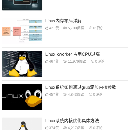
Linux内存布局详解
421
赞
5,700
阅读
0
评论
Linux kworker 占用CPU过高
467
赞
11,976
阅读
0
评论
Linux系统如何通过grub添加内核参数
457
赞
4,843
阅读
0
评论
Linux系统内核优化具体方法
374
赞
4,217
阅读
0
评论