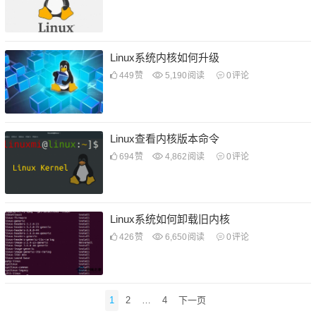
Linux系统内核如何升级
449
赞
5,190
阅读
0
评论
Linux查看内核版本命令
694
赞
4,862
阅读
0
评论
Linux系统如何卸载旧内核
426
赞
6,650
阅读
0
评论
文
1
2
…
4
下一页
章