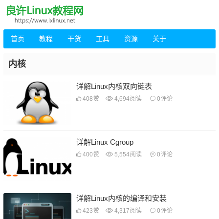
首页
教程
干货
工具
资源
关于
内核
详解Linux内核双向链表
408
赞
4,694
阅读
0
评论
详解Linux Cgroup
400
赞
5,554
阅读
0
评论
详解Linux内核的编译和安装
423
赞
4,317
阅读
0
评论