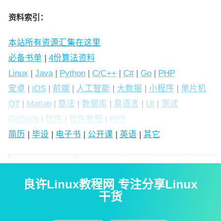
资料索引：
本站所有资源汇集在这里
必备书单
|
4份算法资料
Linux
|
Java
|
Python
|
C/C++
|
C#
|
Go
|
PHP
安卓
|
iOS
|
前端
|
人工智能
|
大数据
|
小程序
|
单片机
QT
|
Matlab
|
算法
|
数据库
|
易语言
|
UI
|
测试
Git/SVN
|
软件
|
软件教程
|
PPT
简历
|
毕设
|
电子书
|
公开课
|
英语
|
其它
易语言一切从零开
链接:
始零基础语音教程
https://pan.baidu.com/s/1oNjnj4bWCDM24
良许Linux教程网 专注分享Linux
提取码: x5xe
干货
400多个易语言源
链接: