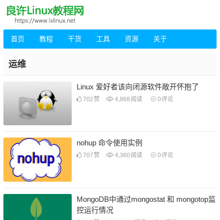
首页
教程
干货
工具
资源
关于
运维
Linux 爱好者该向闭源软件敞开怀抱了
702
赞
4,868
阅读
0
评论
nohup 命令使用实例
707
赞
4,360
阅读
0
评论
MongoDB中通过mongostat 和 mongotop监
控运行情况