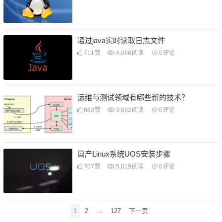
通过java实时读取日志文件
711
赞
4,086
阅读
0
评论
运维与测试领域有哪些新的技术？
683
赞
3,692
阅读
0
评论
国产Linux系统UOS安装步骤
707
赞
5,019
阅读
0
评论
文
1
2
…
127
下一页
章