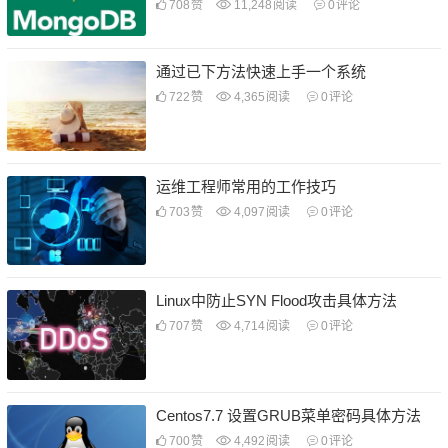
708
赞
11,248
阅读
0
评论
通过已下方法快速上手一个系统
722
赞
4,365
阅读
0
评论
运维工程师常用的工作技巧
703
赞
4,097
阅读
0
评论
Linux中防止SYN Flood攻击具体方法
707
赞
4,714
阅读
0
评论
Centos7.7 设置GRUB菜单密码具体方法
700
赞
4,492
阅读
0
评论