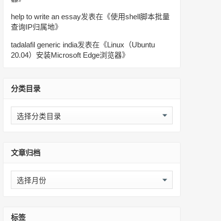
help to write an essay
发表在《
使用shell脚本批量
查询IP归属地
》
tadalafil generic india
发表在《
Linux（Ubuntu
20.04）安装Microsoft Edge浏览器
》
分类目录
分
类
目
录
文章归档
文
章
归
档
标签