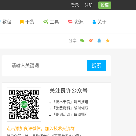
登录
注册
投稿
教程
干货
工具
资源
关于
搜索
关注良许公众号
→「技术干货」每日推送
→「免费资料」随时领取
→「签到活动」每周福利
点击添加良许微信，加入技术交流群