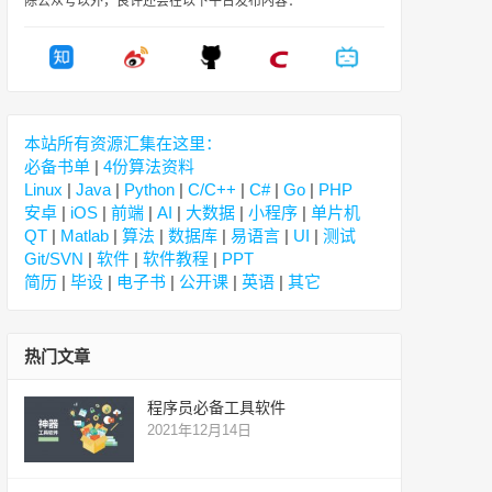
除公众号以外，良许还会在以下平台发布内容：
本站所有资源汇集在这里：
必备书单
|
4份算法资料
Linux
|
Java
|
Python
|
C/C++
|
C#
|
Go
|
PHP
安卓
|
iOS
|
前端
|
AI
|
大数据
|
小程序
|
单片机
QT
|
Matlab
|
算法
|
数据库
|
易语言
|
UI
|
测试
Git/SVN
|
软件
|
软件教程
|
PPT
简历
|
毕设
|
电子书
|
公开课
|
英语
|
其它
热门文章
程序员必备工具软件
2021年12月14日