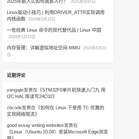
2025年嵌入式如何高薪入行？
2025年4月5日
Linux驱动小技巧 | 利用DRIVER_ATTR实现调用
内核函数
2024年5月10日
一些经典 Linux 命令的现代替代品 | Linux 中国
2024年5月10日
内存管理：详解虚拟地址空间-MMU
2024年5月10
日
近期评论
yangajie
发表在《
STM32F0单片机快速入门九 用
I2C HAL 库读写24C02
》
zbcode
发表在《
如何在 Linux 下使用 TC 优雅的
实现网络限流
》
good essay writing websites
发表在
《
Linux（Ubuntu 20.04）安装Microsoft Edge浏览
器
》