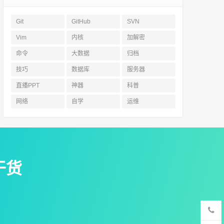
Git
GitHub
SVN
Vim
内核
加解密
命令
大数据
归档
技巧
数据库
服务器
直播PPT
神器
科普
网络
自学
运维
干货