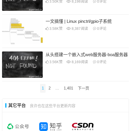
3.50K
赞
8,198
阅读
0
评论
一文搞懂 | Linux pinctrl/gpio子系统
3.58K
赞
8,387
阅读
0
评论
从头搭建一个嵌入式web服务器-boa服务器
3.56K
赞
8,169
阅读
0
评论
文
1
2
…
1,401
下一页
章
导
其它平台
良许也在这些平台更新内容
航