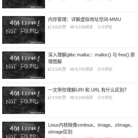
内存管理：详解虚拟地址空间-MMU
3.61K
赞
9,158
阅读
0
评论
深入理解glibc malloc：malloc() 与 free() 原
理图解
3.53K
赞
8,742
阅读
0
评论
一文带你理解URI 和 URL 有什么区别？
3.53K
赞
8,238
阅读
0
评论
Linux内核映像vmlinux、Image、zImage、
uImage区别