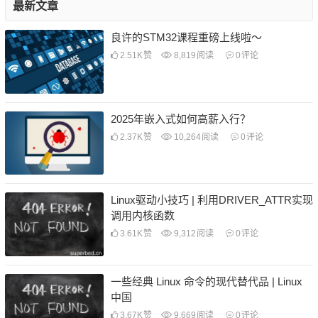
最新文章
良许的STM32课程重磅上线啦～
2.51K
赞
8,819
阅读
0
评论
2025年嵌入式如何高薪入行？
2.37K
赞
10,264
阅读
0
评论
Linux驱动小技巧 | 利用DRIVER_ATTR实现
调用内核函数
3.61K
赞
9,312
阅读
0
评论
一些经典 Linux 命令的现代替代品 | Linux
中国
3.67K
赞
9,669
阅读
0
评论