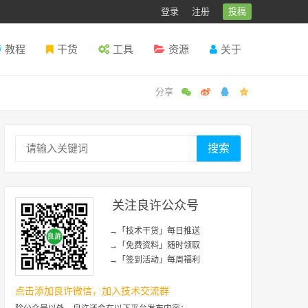
登录
注册
投稿
教程
干货
工具
资源
关于
搜索
关注良许公众号
→「技术干货」每日推送
→「免费资料」随时领取
→「签到活动」每周福利
点击添加良许微信，加入技术交流群