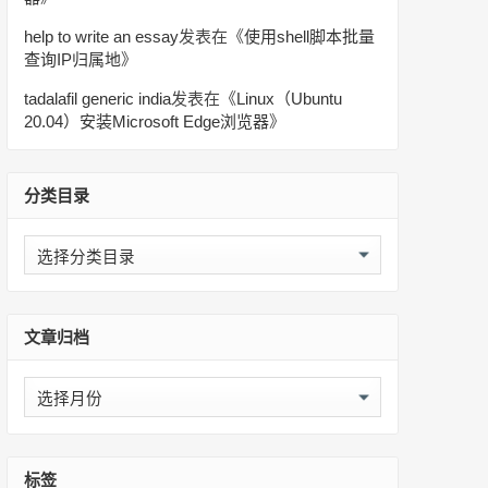
help to write an essay
发表在《
使用shell脚本批量
查询IP归属地
》
tadalafil generic india
发表在《
Linux（Ubuntu
20.04）安装Microsoft Edge浏览器
》
分类目录
分
类
目
录
文章归档
文
章
归
档
标签