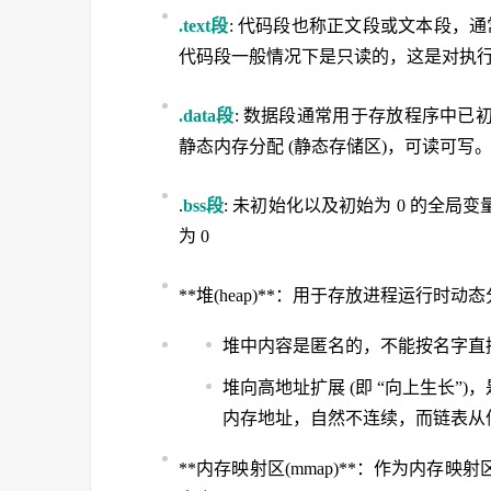
.text段
: 代码段也称正文段或文本段，通常
代码段一般情况下是只读的，这是对执
.data段
: 数据段通常用于存放程序中已
静态内存分配 (静态存储区)，可读可写
.
bss段
: 未初始化以及初始为 0 的全
为 0
**堆(heap)**：用于存放进程运行时
堆中内容是匿名的，不能按名字直
堆向高地址扩展 (即 “向上生长
内存地址，自然不连续，而链表从
**内存映射区(mmap)**：作为内