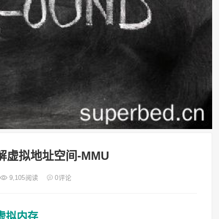
解虚拟地址空间-MMU
9,105
阅读
0
评论
虚拟内存