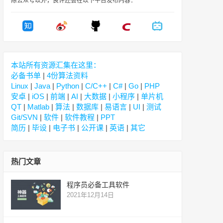
除公众号以外，良许还会在以下平台发布内容：
本站所有资源汇集在这里：
必备书单
|
4份算法资料
Linux
|
Java
|
Python
|
C/C++
|
C#
|
Go
|
PHP
安卓
|
iOS
|
前端
|
AI
|
大数据
|
小程序
|
单片机
QT
|
Matlab
|
算法
|
数据库
|
易语言
|
UI
|
测试
Git/SVN
|
软件
|
软件教程
|
PPT
简历
|
毕设
|
电子书
|
公开课
|
英语
|
其它
热门文章
程序员必备工具软件
2021年12月14日