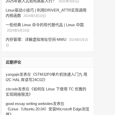
2025年嵌入式如何高薪入行？
2025年4月5日
Linux驱动小技巧 | 利用DRIVER_ATTR实现调用
内核函数
2024年5月10日
一些经典 Linux 命令的现代替代品 | Linux 中国
2024年5月10日
内存管理：详解虚拟地址空间-MMU
2024年5月10
日
近期评论
yangajie
发表在《
STM32F0单片机快速入门九 用
I2C HAL 库读写24C02
》
zbcode
发表在《
如何在 Linux 下使用 TC 优雅的
实现网络限流
》
good essay writing websites
发表在
《
Linux（Ubuntu 20.04）安装Microsoft Edge浏览
器
》