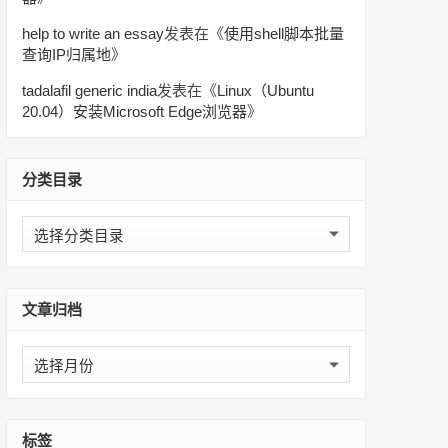
help to write an essay
发表在《
使用shell脚本批量
查询IP归属地
》
tadalafil generic india
发表在《
Linux（Ubuntu
20.04）安装Microsoft Edge浏览器
》
分类目录
分
类
目
录
文章归档
文
章
归
档
标签