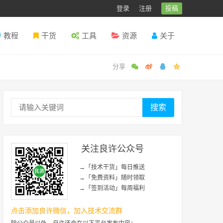
登录
注册
投稿
教程
干货
工具
资源
关于
搜索
关注良许公众号
→「技术干货」每日推送
→「免费资料」随时领取
→「签到活动」每周福利
点击添加良许微信，加入技术交流群