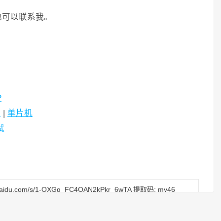
也可以联系我。
P
序
|
单片机
试
.baidu.com/s/1-OXGg_FC4OAN2kPkr_6wTA 提取码: my46
.baidu.com/s/1_ImXVVnizYZcQ1_kU6g2vw 提取码:rw4r