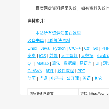
百度网盘资料经常失效，如有资料失效
资料索引：
本站所有资源汇集在这里
必备书单
|
4份算法资料
Linux
|
Java
|
Python
|
C/C++
|
C#
|
Go
|
PH
安卓
|
iOS
|
前端
|
人工智能
|
大数据
|
小程
QT
|
Matlab
|
算法
|
数据库
|
易语言
|
UI
|
测
Git/SVN
|
软件
|
软件教程
|
PPT
简历
|
毕设
|
电子书
|
公开课
|
英语
|
其它
国家集训队论文
链接: https://pan
玩转数据结构
链接:https://pan