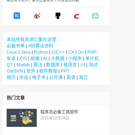
除公众号以外，良许还会在以下平台发布内容：
本站所有资源汇集在这里：
必备书单
|
4份算法资料
Linux
|
Java
|
Python
|
C/C++
|
C#
|
Go
|
PHP
安卓
|
iOS
|
前端
|
AI
|
大数据
|
小程序
|
单片机
QT
|
Matlab
|
算法
|
数据库
|
易语言
|
UI
|
测试
Git/SVN
|
软件
|
软件教程
|
PPT
简历
|
毕设
|
电子书
|
公开课
|
英语
|
其它
热门文章
程序员必备工具软件
2021年12月14日