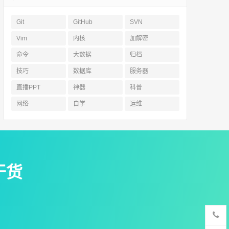
Git
GitHub
SVN
Vim
内核
加解密
命令
大数据
归档
技巧
数据库
服务器
直播PPT
神器
科普
网络
自学
运维
干货