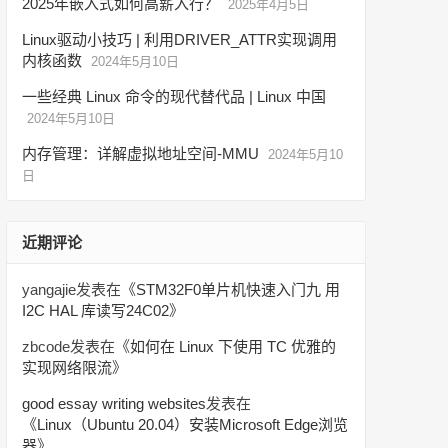
2025年嵌入式如何高薪入行？
2025年4月5日
Linux驱动小技巧 | 利用DRIVER_ATTR实现调用
内核函数
2024年5月10日
一些经典 Linux 命令的现代替代品 | Linux 中国
2024年5月10日
内存管理：详解虚拟地址空间-MMU
2024年5月10
日
近期评论
yangajie
发表在《
STM32F0单片机快速入门九 用
I2C HAL 库读写24C02
》
zbcode
发表在《
如何在 Linux 下使用 TC 优雅的
实现网络限流
》
good essay writing websites
发表在
《
Linux（Ubuntu 20.04）安装Microsoft Edge浏览
器
》