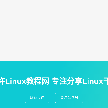
baidu.com/s/1Yf8oN-KnaZ4cU61AyHpvdg
.baidu.com/s/1PxvY9v7k-ado2AecjOkbTQ 提取码：pbtf
.baidu.com/s/19A7k8CJMdEv-_K1IcCy2xw 提取码：7amj
.baidu.com/s/1y2yao6mFh3K1hvQ6yDgOAw 密码：lg1o
.baidu.com/s/1WI5KWHvA-X0fjTDyT44pEQ 提取码: x6k4
.baidu.com/s/1MaNUcdt-YbmWaUN92KlIwg 提取码：5dml
.baidu.com/s/15Rc57kUXVYrCIRa5gqwV2Q 提取码: wypu
许Linux教程网 专注分享Linux
.baidu.com/s/1w16oMcuioEev9HRur3_rpA 提取码：j0be
.baidu.com/s/1S7-ITjINXDgXGwZHqzmLuw 提取码：f96t
联系良许
关注公众号
.baidu.com/s/10cplwytJDdMIMG-xNgqJjw 提取码: ehh4