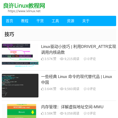
首页
教程
干货
工具
资源
关于
技巧
Linux驱动小技巧 | 利用DRIVER_ATTR实现
调用内核函数
3.57K
赞
9,215
阅读
0
评论
一些经典 Linux 命令的现代替代品 | Linux
中国
3.64K
赞
9,560
阅读
0
评论
内存管理：详解虚拟地址空间-MMU
3.58K
赞
9,058
阅读
0
评论