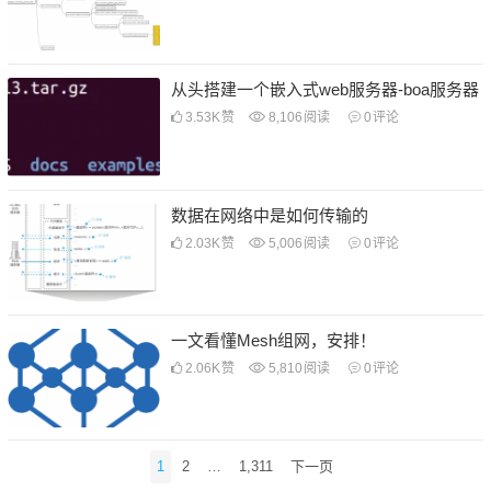
从头搭建一个嵌入式web服务器-boa服务器
3.53K
赞
8,106
阅读
0
评论
数据在网络中是如何传输的
2.03K
赞
5,006
阅读
0
评论
一文看懂Mesh组网，安排！
2.06K
赞
5,810
阅读
0
评论
文
1
2
…
1,311
下一页
章