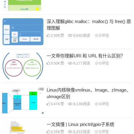
深入理解glibc malloc：malloc() 与 free() 原
理图解
3.50K
赞
8,640
阅读
0
评论
一文带你理解URI 和 URL 有什么区别？
3.50K
赞
8,177
阅读
0
评论
Linux内核映像vmlinux、Image、zImage、
uImage区别
3.47K
赞
8,138
阅读
0
评论
一文搞懂 | Linux pinctrl/gpio子系统
3.55K
赞
8,333
阅读
0
评论