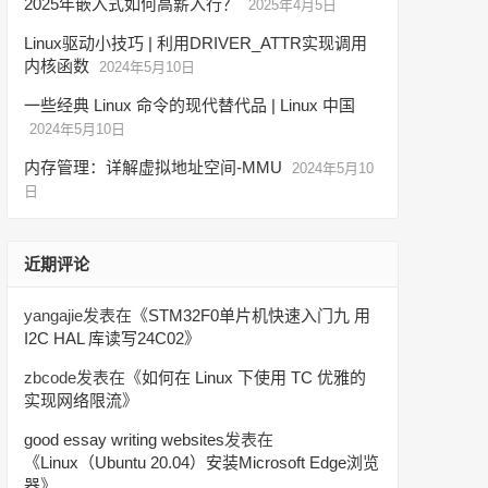
2025年嵌入式如何高薪入行？
2025年4月5日
Linux驱动小技巧 | 利用DRIVER_ATTR实现调用
内核函数
2024年5月10日
一些经典 Linux 命令的现代替代品 | Linux 中国
2024年5月10日
内存管理：详解虚拟地址空间-MMU
2024年5月10
日
近期评论
yangajie
发表在《
STM32F0单片机快速入门九 用
I2C HAL 库读写24C02
》
zbcode
发表在《
如何在 Linux 下使用 TC 优雅的
实现网络限流
》
good essay writing websites
发表在
《
Linux（Ubuntu 20.04）安装Microsoft Edge浏览
器
》