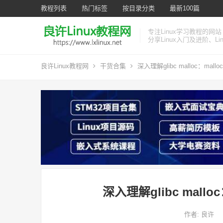
教程列表
热门标签
按目录分类
最新100篇
专注Linux学习教程的网站
分享Linux入门及进阶、L
良许Linux教程网
干货合集
深入理解glibc malloc：malloc
深入理解glibc malloc：
作者:
良许