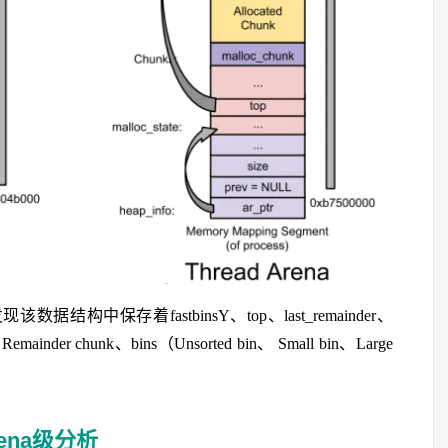
数据结构中保存着fastbinsY、top、last_remainder、
ainder chunk、bins（Unsorted bin、 Small bin、Large
rena级分析