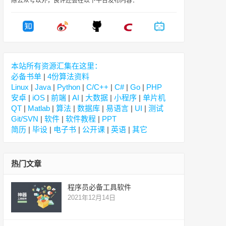
除公众号以外，良许还会在以下平台发布内容：
本站所有资源汇集在这里：
必备书单
|
4份算法资料
Linux
|
Java
|
Python
|
C/C++
|
C#
|
Go
|
PHP
安卓
|
iOS
|
前端
|
AI
|
大数据
|
小程序
|
单片机
QT
|
Matlab
|
算法
|
数据库
|
易语言
|
UI
|
测试
Git/SVN
|
软件
|
软件教程
|
PPT
简历
|
毕设
|
电子书
|
公开课
|
英语
|
其它
热门文章
程序员必备工具软件
2021年12月14日