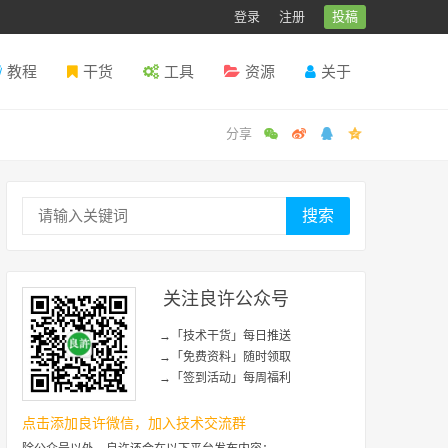
登录
注册
投稿
教程
干货
工具
资源
关于
搜索
关注良许公众号
→「技术干货」每日推送
→「免费资料」随时领取
→「签到活动」每周福利
点击添加良许微信，加入技术交流群