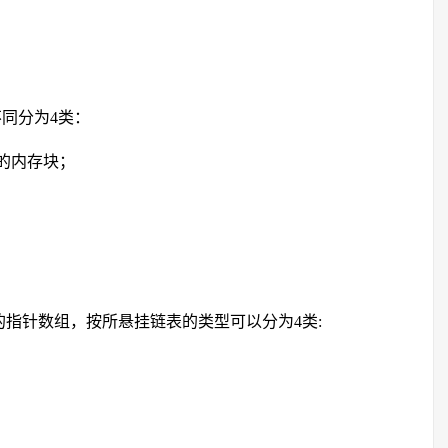
不同分为4类：
释放的内存块；
头信息的指针数组，按所悬挂链表的类型可以分为4类: