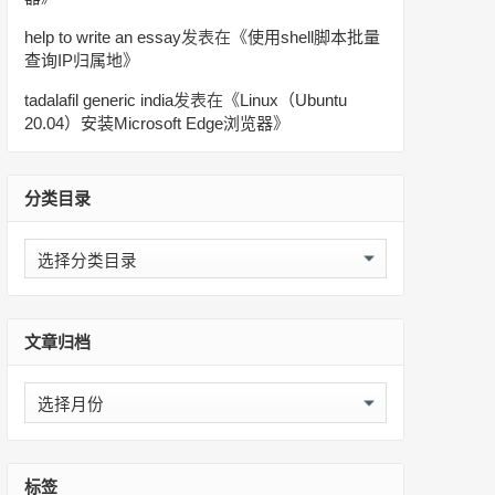
help to write an essay
发表在《
使用shell脚本批量
查询IP归属地
》
tadalafil generic india
发表在《
Linux（Ubuntu
20.04）安装Microsoft Edge浏览器
》
分类目录
分
类
目
录
文章归档
文
章
归
档
标签