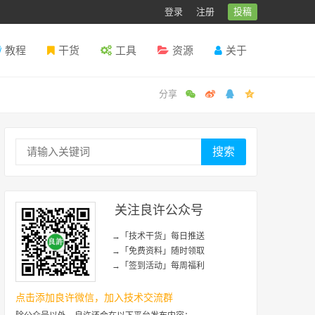
登录
注册
投稿
教程
干货
工具
资源
关于
搜索
关注良许公众号
→「技术干货」每日推送
→「免费资料」随时领取
→「签到活动」每周福利
点击添加良许微信，加入技术交流群