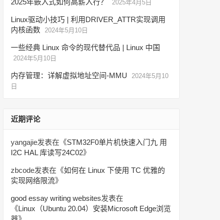
2025年嵌入式如何高薪入行？
2025年4月5日
Linux驱动小技巧 | 利用DRIVER_ATTR实现调用
内核函数
2024年5月10日
一些经典 Linux 命令的现代替代品 | Linux 中国
2024年5月10日
内存管理：详解虚拟地址空间-MMU
2024年5月10
日
近期评论
yangajie
发表在《
STM32F0单片机快速入门九 用
I2C HAL 库读写24C02
》
zbcode
发表在《
如何在 Linux 下使用 TC 优雅的
实现网络限流
》
good essay writing websites
发表在
《
Linux（Ubuntu 20.04）安装Microsoft Edge浏览
器
》