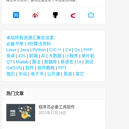
除公众号以外，良许还会在以下平台发布内容：
本站所有资源汇集在这里：
必备书单
|
4份算法资料
Linux
|
Java
|
Python
|
C/C++
|
C#
|
Go
|
PHP
安卓
|
iOS
|
前端
|
AI
|
大数据
|
小程序
|
单片机
QT
|
Matlab
|
算法
|
数据库
|
易语言
|
UI
|
测试
Git/SVN
|
软件
|
软件教程
|
PPT
简历
|
毕设
|
电子书
|
公开课
|
英语
|
其它
热门文章
程序员必备工具软件
2021年12月14日