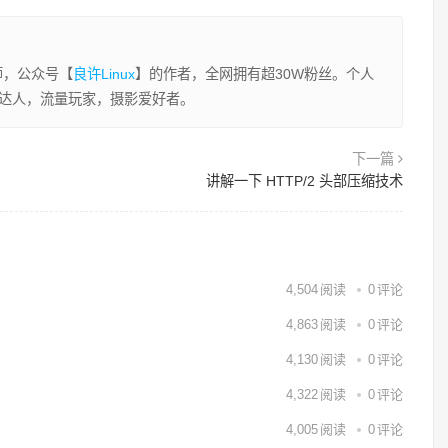
程师，公众号【
良许Linux
】的作者，全网拥有超30W粉丝。个人
业达人，流量玩家，摄影爱好者。
下一篇
讲解一下 HTTP/2 头部压缩技术
4,504
阅读
0
评论
4,863
阅读
0
评论
4,130
阅读
0
评论
4,322
阅读
0
评论
4,005
阅读
0
评论