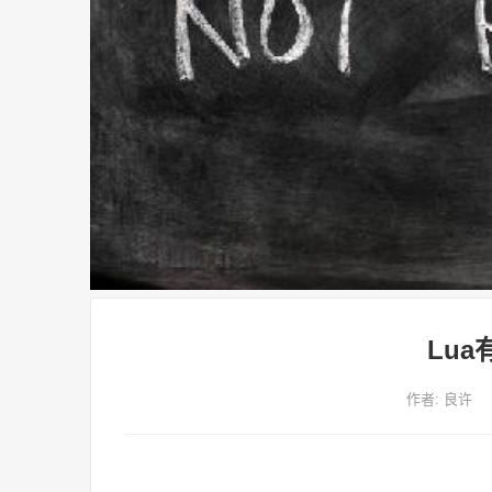
Lu
作者:
良许