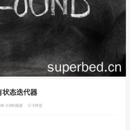
a有状态迭代器
3,680
阅读
0
评论