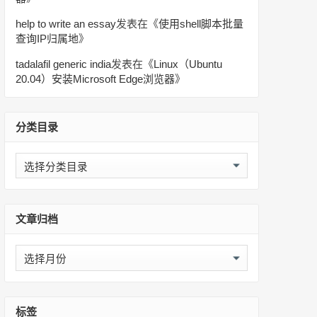
help to write an essay
发表在《
使用shell脚本批量
查询IP归属地
》
tadalafil generic india
发表在《
Linux（Ubuntu
20.04）安装Microsoft Edge浏览器
》
分类目录
分
类
目
录
文章归档
文
章
归
档
标签