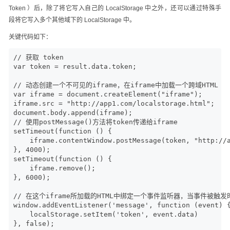
Token ）后，除了将它写入自己的 LocalStorage 中之外，还可以通过特殊手
段将它写入多个其他域下的 LocalStorage 中。
关键代码如下：
// 获取 token

var token = result.data.token;

// 动态创建一个不可见的iframe，在iframe中加载一个跨域HTML

var iframe = document.createElement("iframe");

iframe.src = "http://app1.com/localstorage.html";

document.body.append(iframe);

// 使用postMessage()方法将token传递给iframe

setTimeout(function () {

    iframe.contentWindow.postMessage(token, "http://a
}, 4000);

setTimeout(function () {

    iframe.remove();

}, 6000);

// 在这个iframe所加载的HTML中绑定一个事件监听器，当事件被触发时，把
window.addEventListener('message', function (event) {
    localStorage.setItem('token', event.data)

}, false);