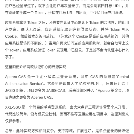
用户已经登录过了，就不会让用户再次登录了，而是会跳转回目标 URL ，并
在跳转前生成一个 Token，拼接在目标 URL 的后面，回传给目标应用系统。
应用系统拿到 Token 之后，还需要向认证中心确认下 Token 的合法性，防止用
户伪造。确认无误后，应用系统记录用户的登录状态，并将 Token 写入
Cookie，然后给本次访问放行。（注意这个 Cookie 是当前应用系统的，其他
应用系统是访问不到的。）当用户再次访问当前应用系统时，就会自动带上这
个 Token，应用系统验证 Token 发现用户已登录，于是就不会有认证中心什么
事了。
这里顺便介绍两款认证中心的开源实现：
Apereo CAS 是一个企业级单点登录系统，其中 CAS 的意思是”Central
Authentication Service“。它最初是耶鲁大学实验室的项目，后来转让给了
JASIG 组织，项目更名为 JASIG CAS，后来该组织并入了Apereo 基金会，项
目也随之更名为 Apereo CAS。
XXL-SSO 是一个简易的单点登录系统，由大众点评工程师许雪里个人开发，
代码比较简单，没有做安全控制，因而不推荐直接应用在项目中，这里列出来
仅供参考。
总结：此种实现方式相对复杂，支持跨域，扩展性好，是单点登录的标准做