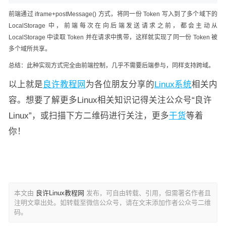
前端通过 iframe+postMessage() 方式，将同一份 Token 写入到了多个域下的
LocalStorage 中，前端每次在向后端发送请求之前，都会主动从
LocalStorage 中读取 Token 并在请求中携带，这样就实现了同一份 Token 被
多个域所共享。
总结：此种实现方式完全由前端控制，几乎不需要后端参与，同样支持跨域。
以上就是
良许教程网
为各位朋友分享的
Linux系统
相关内
容。想要了解更多Linux相关知识记得关注公众号“良许
Linux”，或扫描下方二维码进行关注，更多
干货
等着
你！
本文由
良许Linux教程网
发布，可自由转载、引用，但需署名作者且
注明文章出处。如转载至微信公众号，请在文末添加作者公众号二维
码。