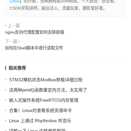
Linux
】的作者，全网拥有超30W粉丝。个人标签：创业者，
CSDN学院讲师，副业达人，流量玩家，摄影爱好者。
上一篇
nginx反向代理配置如何去除前缀
下一篇
如何在Shell脚本中逐行读取文件
相关推荐
STM32裸机状态Modbus移植详细过程
这两种printf()函数重定向方法，太实用了
嵌入式操作系统FreeRTOS内存管理
合集！Linux的查看系统资源命令
Linux 上通过 Rhythmbox 听音乐
讲解一下 Linux 内核裁剪框架