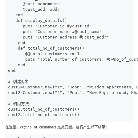
      @cust_name=name

      @cust_addr=addr

   end

   def display_details()

      puts "Customer id #@cust_id"

      puts "Customer name #@cust_name"

      puts "Customer address #@cust_addr"

    end

    def total_no_of_customers()

       @@no_of_customers += 1

       puts "Total number of customers: #@@no_of_cust
    end

end

# 创建对象

cust1=Customer.new("1", "John", "Wisdom Apartments, L
cust2=Customer.new("2", "Poul", "New Empire road, Kha
# 调用方法

cust1.total_no_of_customers()

cust2.total_no_of_customers()
在这里，@@no_of_customers 是类变量。这将产生以下结果：