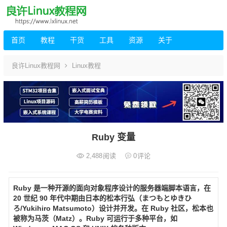
首页
教程
干货
工具
资源
关于
良许Linux教程网
Linux教程
Ruby 变量
2,488
阅读
0
评论
Ruby 是一种开源的面向对象程序设计的服务器端脚本语言，在
20 世纪 90 年代中期由日本的松本行弘（まつもとゆきひ
ろ/Yukihiro Matsumoto）设计并开发。在 Ruby 社区，松本也
被称为马茨（Matz）。Ruby 可运行于多种平台，如