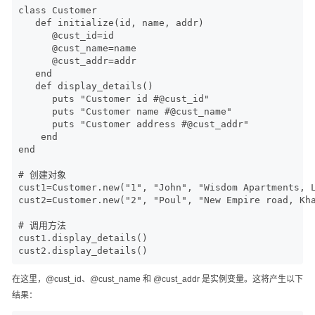
class Customer

   def initialize(id, name, addr)

      @cust_id=id

      @cust_name=name

      @cust_addr=addr

   end

   def display_details()

      puts "Customer id #@cust_id"

      puts "Customer name #@cust_name"

      puts "Customer address #@cust_addr"

    end

end

# 创建对象

cust1=Customer.new("1", "John", "Wisdom Apartments, L
cust2=Customer.new("2", "Poul", "New Empire road, Kha
# 调用方法

cust1.display_details()

cust2.display_details()
在这里，@cust_id、@cust_name 和 @cust_addr 是实例变量。这将产生以下
结果：