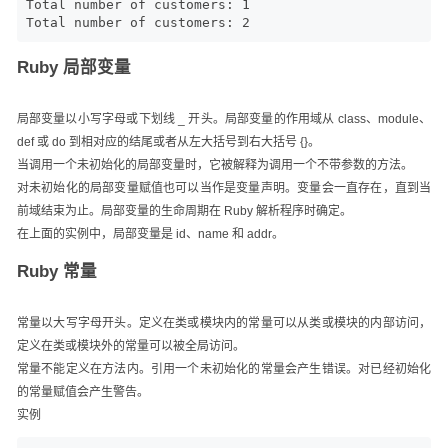
Total number of customers: 1

Total number of customers: 2
Ruby 局部变量
局部变量以小写字母或下划线 _ 开头。局部变量的作用域从 class、module、
def 或 do 到相对应的结尾或者从左大括号到右大括号 {}。
当调用一个未初始化的局部变量时，它被解释为调用一个不带参数的方法。
对未初始化的局部变量赋值也可以当作是变量声明。变量会一直存在，直到当
前域结束为止。局部变量的生命周期在 Ruby 解析程序时确定。
在上面的实例中，局部变量是 id、name 和 addr。
Ruby 常量
常量以大写字母开头。定义在类或模块内的常量可以从类或模块的内部访问，
定义在类或模块外的常量可以被全局访问。
常量不能定义在方法内。引用一个未初始化的常量会产生错误。对已经初始化
的常量赋值会产生警告。
实例