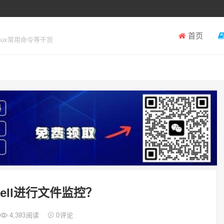
首页
inux常用命令等干货
？
ell进行文件监控？
4,393
阅读
0
评论