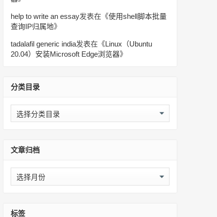
help to write an essay
发表在《
使用shell脚本批量
查询IP归属地
》
tadalafil generic india
发表在《
Linux（Ubuntu
20.04）安装Microsoft Edge浏览器
》
分类目录
分
类
目
录
文章归档
文
章
归
档
标签