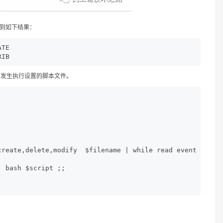
得到如下结果：
TE 

RIB
件发生执行设置的脚本文件。
reate,delete,modify  $filename | while read event 

 bash $script ;; 
