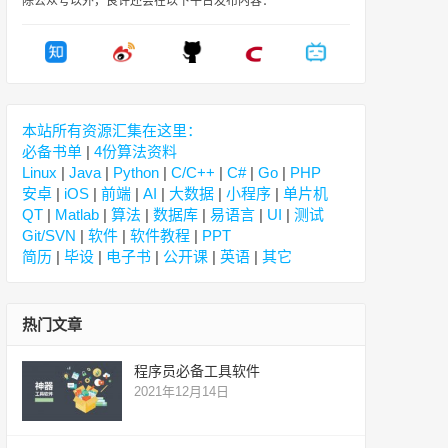
除公众号以外，良许还会在以下平台发布内容：
本站所有资源汇集在这里：
必备书单
|
4份算法资料
Linux
|
Java
|
Python
|
C/C++
|
C#
|
Go
|
PHP
安卓
|
iOS
|
前端
|
AI
|
大数据
|
小程序
|
单片机
QT
|
Matlab
|
算法
|
数据库
|
易语言
|
UI
|
测试
Git/SVN
|
软件
|
软件教程
|
PPT
简历
|
毕设
|
电子书
|
公开课
|
英语
|
其它
热门文章
程序员必备工具软件
2021年12月14日