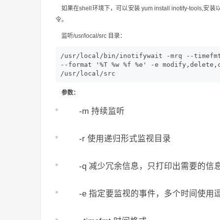
如果在shell环境下，可以安装 yum install inotify-tools,安
令。
监听/usr/local/src 目录：
/usr/local/bin/inotifywait -mrq --timefmt
--format '%T %w %f %e' -e modify,delete,c
/usr/local/src
参数：
-m 持续监听
-r 使用递归形式监视目录
-q 减少冗余信息，只打印出需要的信
-e 指定要监视的事件，多个时间使用