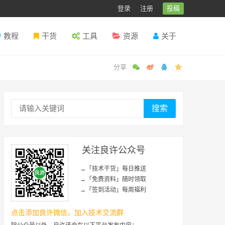
登录
注册
投稿
教程
干货
工具
资源
关于
搜索
关注良许公众号
→「技术干货」每日推送
→「免费资料」随时领取
→「签到活动」每周福利
点击添加良许微信，加入技术交流群