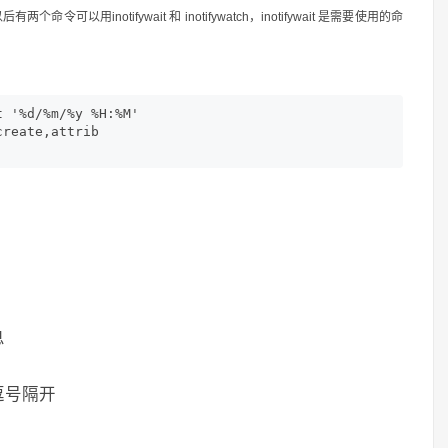
装以后有两个命令可以用inotifywait 和 inotifywatch，inotifywait 是需要使用的命
 '%d/%m/%y %H:%M' 

reate,attrib  

息
逗号隔开