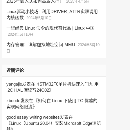
2025年嵌入式如何高薪入行？
2025年4月5日
Linux驱动小技巧 | 利用DRIVER_ATTR实现调用
内核函数
2024年5月10日
一些经典 Linux 命令的现代替代品 | Linux 中国
2024年5月10日
内存管理：详解虚拟地址空间-MMU
2024年5月10
日
近期评论
yangajie
发表在《
STM32F0单片机快速入门九 用
I2C HAL 库读写24C02
》
zbcode
发表在《
如何在 Linux 下使用 TC 优雅的
实现网络限流
》
good essay writing websites
发表在
《
Linux（Ubuntu 20.04）安装Microsoft Edge浏览
器
》