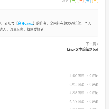
程师，公众号【
良许Linux
】的作者，全网拥有超30W粉丝。个人
业达人，流量玩家，摄影爱好者。
下一篇
Linux文本编辑器Jed
4,402
阅读
0
评论
6,015
阅读
0
评论
4,233
阅读
0
评论
4,772
阅读
0
评论