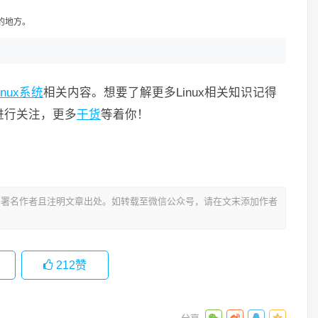
息的地方。
inux系统
相关内容。想要了解更多Linux相关知识记得
码进行关注，更多
干货
等着你！
署名作者且注明文章出处。如转载至微信公众号，请在文末添加作者
212
赞