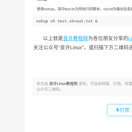
使用nohup，其中test.sh为所执行的脚本，out.txt为输出信
nohup sh test.sh>out.txt &
以上就是
良许教程网
为各位朋友分享的
L
关注公众号“良许Linux”，或扫描下方二维
本文由
良许Linux教程网
发布，可自由转载、引用，但需
公众号二维码。
打赏