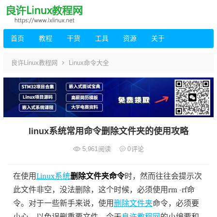
首页
教程
干货
工具
资源
关于
良许Linux教程网
Linux命令大全
linux系统常用命令删除文件夹的使用攻略
5,961
阅读
0
评论
在使用
Linux系统
删除文件夹命令
时，然而往往会提示次
此文件非空，没法删除，这个时候，必须使用rm -rf命
令。对于一些新手来说，使用
删除文件夹
命令，必须要
小心，以免误删重要文件。今天
良许教程网
的小编要和