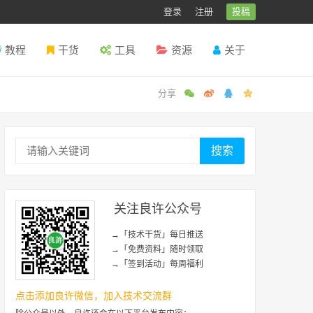
登录
注册
投稿
教程
干货
工具
资源
关于
搜索
关注良许公众号
→「技术干货」每日推送
→「免费资料」随时领取
→「签到活动」每周福利
点击添加良许微信，加入技术交流群