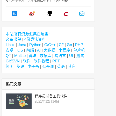
除公众号以外，良许还会在以下平台发布内容：
本站所有资源汇集在这里：
必备书单
|
4份算法资料
Linux
|
Java
|
Python
|
C/C++
|
C#
|
Go
|
PHP
安卓
|
iOS
|
前端
|
AI
|
大数据
|
小程序
|
单片机
QT
|
Matlab
|
算法
|
数据库
|
易语言
|
UI
|
测试
Git/SVN
|
软件
|
软件教程
|
PPT
简历
|
毕设
|
电子书
|
公开课
|
英语
|
其它
热门文章
程序员必备工具软件
2021年12月14日