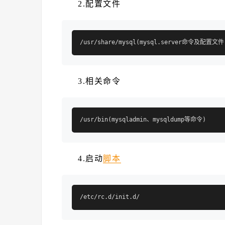
2.配置文件
3.相关命令
4.启动
脚本