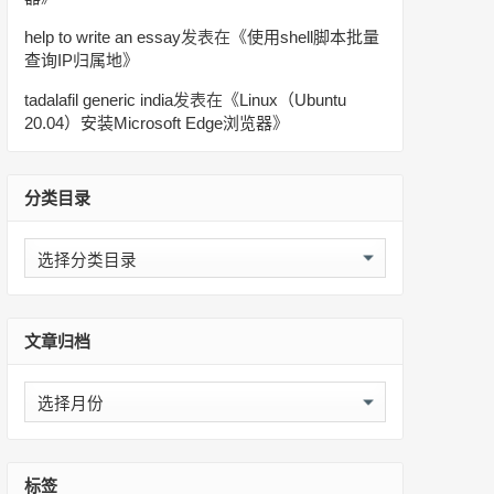
help to write an essay
发表在《
使用shell脚本批量
查询IP归属地
》
tadalafil generic india
发表在《
Linux（Ubuntu
20.04）安装Microsoft Edge浏览器
》
分类目录
分
类
目
录
文章归档
文
章
归
档
标签