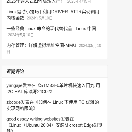
2025年嵌入式如何高薪入行？
2025年4月5日
Linux驱动小技巧 | 利用DRIVER_ATTR实现调用
内核函数
2024年5月10日
一些经典 Linux 命令的现代替代品 | Linux 中国
2024年5月10日
内存管理：详解虚拟地址空间-MMU
2024年5月10
日
近期评论
yangajie
发表在《
STM32F0单片机快速入门九 用
I2C HAL 库读写24C02
》
zbcode
发表在《
如何在 Linux 下使用 TC 优雅的
实现网络限流
》
good essay writing websites
发表在
《
Linux（Ubuntu 20.04）安装Microsoft Edge浏览
器
》