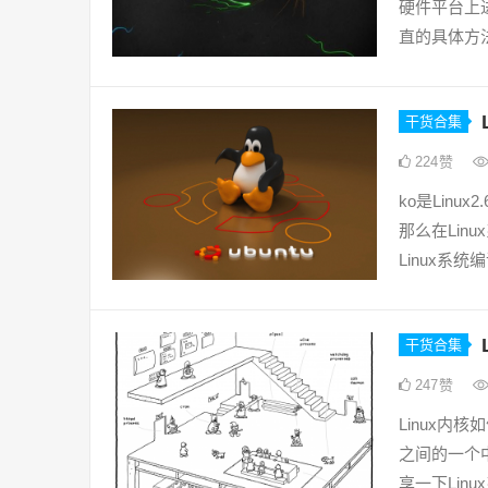
硬件平台上
直的具体方
干货合集
224
赞
ko是Lin
那么在Lin
Linux系
干货合集
247
赞
Linux内
之间的一个
享一下Lin