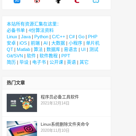
本站所有资源汇集在这里：
必备书单
|
4份算法资料
Linux
|
Java
|
Python
|
C/C++
|
C#
|
Go
|
PHP
安卓
|
iOS
|
前端
|
AI
|
大数据
|
小程序
|
单片机
QT
|
Matlab
|
算法
|
数据库
|
易语言
|
UI
|
测试
Git/SVN
|
软件
|
软件教程
|
PPT
简历
|
毕设
|
电子书
|
公开课
|
英语
|
其它
热门文章
程序员必备工具软件
2021年12月14日
Linux系统删除文件夹命令
2020年11月10日