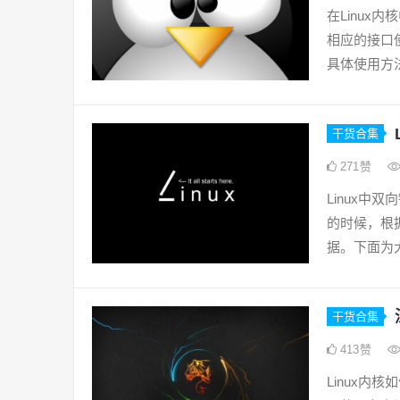
在Linux
相应的接口使
具体使用方
干货合集
271
赞
Linux
的时候，根
据。下面为
干货合集
413
赞
Linux