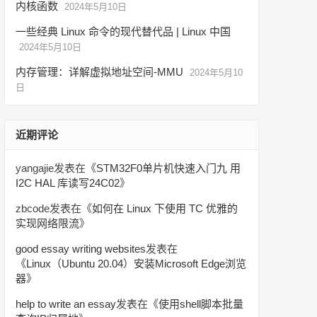
内核函数
2024年5月10日
一些经典 Linux 命令的现代替代品 | Linux 中国
2024年5月10日
内存管理：详解虚拟地址空间-MMU
2024年5月10
日
近期评论
yangajie
发表在《
STM32F0单片机快速入门九 用
I2C HAL 库读写24C02
》
zbcode
发表在《
如何在 Linux 下使用 TC 优雅的
实现网络限流
》
good essay writing websites
发表在
《
Linux（Ubuntu 20.04）安装Microsoft Edge浏览
器
》
help to write an essay
发表在《
使用shell脚本批量