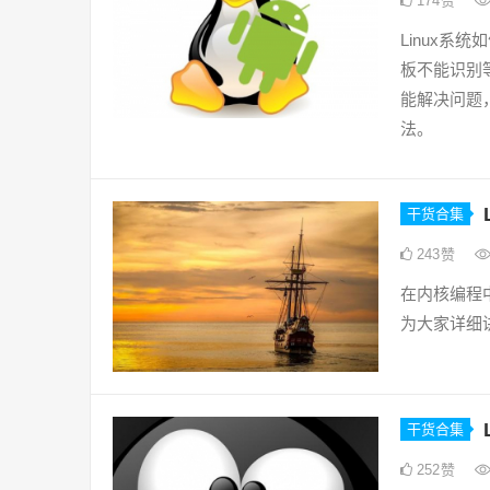
174
赞
Linux
板不能识别
能解决问题
法。
干货合集
243
赞
在内核编程中
为大家详细讲解
干货合集
252
赞