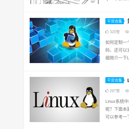
干货合集
320
赞
如何定制一
码、还可以
细简介一下L
干货合集
297
赞
Linux系
呢？下面本
可以参考一