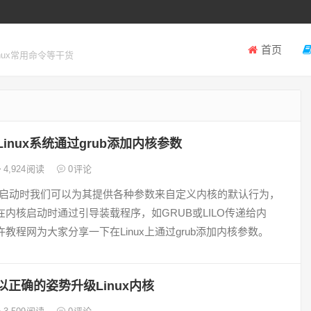
首页
inux常用命令等干货
Linux系统通过grub添加内核参数
4,924
阅读
0
评论
内核在启动时我们可以为其提供各种参数来自定义内核的默认行为，
在内核启动时通过引导装载程序，如GRUB或LILO传递给内
教程网为大家分享一下在Linux上通过grub添加内核参数。
以正确的姿势升级Linux内核