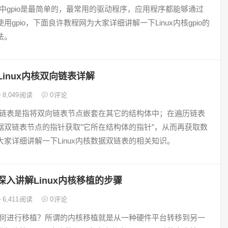
内核中gpio是最简单的，最常用的驱动程序，应用程序都能够通过
用gpio，下面良许教程网为大家详细讲解一下Linux内核gpio的
法。
Linux内核双向链表详解
8,049
阅读
0
评论
中双向链表是指将双向链表节点嵌套在其它的结构体中；在遍历链表
据双链表节点的指针获取”它所在结构体的指针”，从而再获取数
大家详细讲解一下Linux内核数据双链表的相关知识。
深入讲解Linux内核移植的步骤
6,411
阅读
0
评论
内核如何进行移植？所谓的内核移植就是从一种硬件平台转移到另一