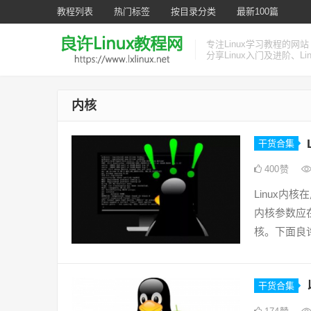
教程列表
热门标签
按目录分类
最新100篇
专注Linux学习教程的网站
分享Linux入门及进阶、L
内核
干货合集
400
赞
Linux
内核参数应
核。下面良许
干货合集