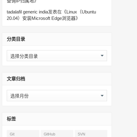
查询IP归属地
》
tadalafil generic india
发表在《
Linux（Ubuntu
20.04）安装Microsoft Edge浏览器
》
分类目录
分
类
目
录
文章归档
文
章
归
档
标签
Git
GitHub
SVN