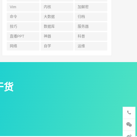
Vim
内核
加解密
命令
大数据
归档
技巧
数据库
服务器
直播PPT
神器
科普
网络
自学
运维
干货