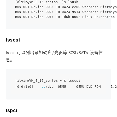
[alvin@VM_0_16_centos ~]$ lsusb

Bus 001 Device 003: ID 0424:ec00 Standard Microsys
Bus 001 Device 002: ID 0424:9514 Standard Microsys
lsscsi
lsscsi 可以列出诸如硬盘/光驱等 SCSI/SATA 设备信
息。
[alvin@VM_0_16_centos ~]$ lsscsi

[0:0:1:0]    
cd
lspci