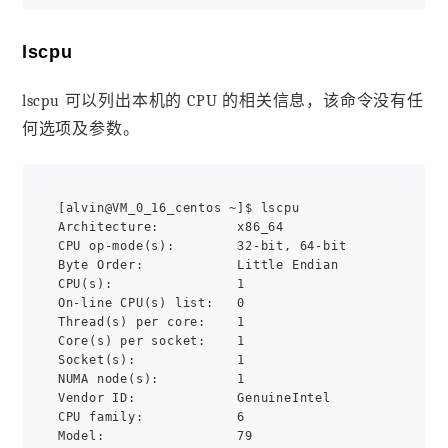
lscpu
lscpu 可以列出本机的 CPU 的相关信息，该命令没有任
何选项及参数。
[alvin@VM_0_16_centos ~]$ lscpu

Architecture:          x86_64

CPU op-mode(s):        32-bit, 64-bit

Byte Order:            Little Endian

CPU(s):                1

On-line CPU(s) list:   0

Thread(s) per core:    1

Core(s) per socket:    1

Socket(s):             1

NUMA node(s):          1

Vendor ID:             GenuineIntel

CPU family:            6

Model:                 79
