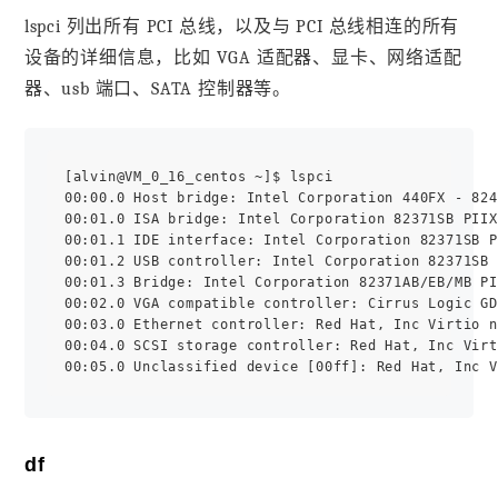
lspci 列出所有 PCI 总线，以及与 PCI 总线相连的所有
设备的详细信息，比如 VGA 适配器、显卡、网络适配
器、usb 端口、SATA 控制器等。
[alvin@VM_0_16_centos ~]$ lspci

00:00.0 Host bridge: Intel Corporation 440FX - 824
00:01.0 ISA bridge: Intel Corporation 82371SB PIIX
00:01.1 IDE interface: Intel Corporation 82371SB P
00:01.2 USB controller: Intel Corporation 82371SB 
00:01.3 Bridge: Intel Corporation 82371AB/EB/MB PI
00:02.0 VGA compatible controller: Cirrus Logic GD
00:03.0 Ethernet controller: Red Hat, Inc Virtio n
00:04.0 SCSI storage controller: Red Hat, Inc Virt
df