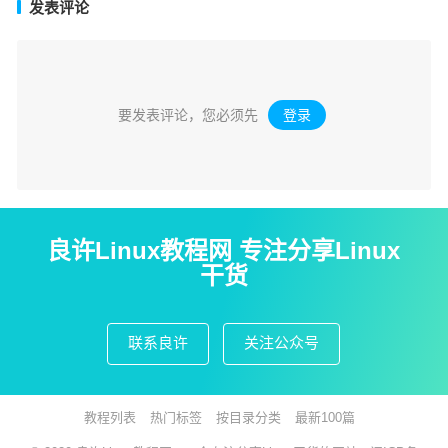
发表评论
要发表评论，您必须先
登录
。
良许Linux教程网 专注分享Linux
干货
联系良许
关注公众号
教程列表
热门标签
按目录分类
最新100篇