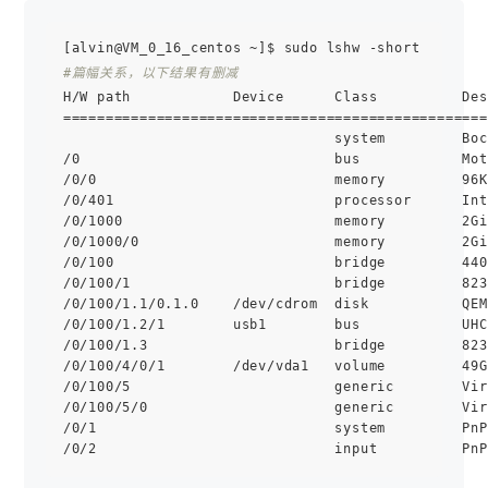
#篇幅关系，以下结果有删减
H/W path            Device      Class          Des
==================================================
                                system         Boc
/0                              bus            Mot
/0/0                            memory         96K
/0/401                          processor      Int
/0/1000                         memory         2Gi
/0/1000/0                       memory         2Gi
/0/100                          bridge         440
/0/100/1                        bridge         823
/0/100/1.1/0.1.0    /dev/cdrom  disk           QEM
/0/100/1.2/1        usb1        bus            UHC
/0/100/1.3                      bridge         823
/0/100/4/0/1        /dev/vda1   volume         49G
/0/100/5                        generic        Vir
/0/100/5/0                      generic        Vir
/0/1                            system         PnP