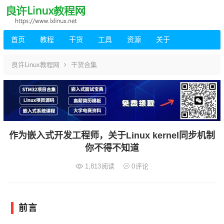
首页
教程
干货
工具
资源
关于
良许Linux教程网
干货合集
作为嵌入式开发工程师，关于Linux kernel同步机制
你不得不知道
1,813
阅读
0
评论
前言