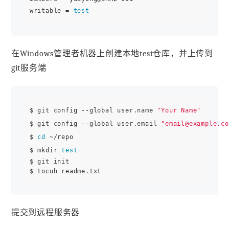
writable = 
test
在Windows管理者机器上创建本地test仓库，并上传到
git服务端
$ git config --global user.name 
"Your Name"
     
$ git config --global user.email 
"email@example.co
$ 
cd
 ~/repo 

$ mkdir 
test
$ git init

提交到远程服务器