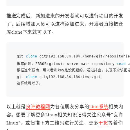
推送完成后，新加进来的开发者就可以进行项目的开发
了，后续增加人员可以这样添加进来，开发者直接把仓
库clone下来就可以了。
git 
clone
 git@192.168.34.184:/home/git/repositorie
报错问题：ERROR:gitosis serve main repository 
read
 
根据这个报错，可以看出key是没问题的，通过排查，发现不应该把这个/home
git 
clone
 git@192.168.34.184:test.git

以上就是
良许教程网
为各位朋友分享的
Linu系统
相关内
容。想要了解更多Linux相关知识记得关注公众号“良许
Linux”，或扫描下方二维码进行关注，更多
干货
等着你