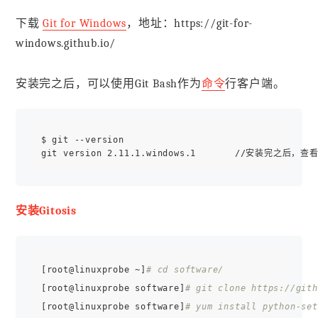
下载
Git for Windows
，地址：https://git-for-
windows.github.io/
安装完之后，可以使用Git Bash作为
命令
行客户端。
$ git --version

安装Gitosis
[root@linuxprobe ~]
# cd software/
[root@linuxprobe software]
# git clone https://gith
[root@linuxprobe software]
# yum install python-set