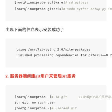
[root@linuxprobe software]
# cd gitosis
[root@linuxprobe gitosis]
# sudo python setup.py in
出现下面的信息表示安装成功了
 Using /usr/lib/python2.6/site-packages

 Finished processing dependencies 
for
2. 服务器端创建git用户来管理Git服务
[root@linuxprobe ~]
# id git      //查看git用户是否存
id: git: no such user

[root@linuxprobe ~]
# useradd git