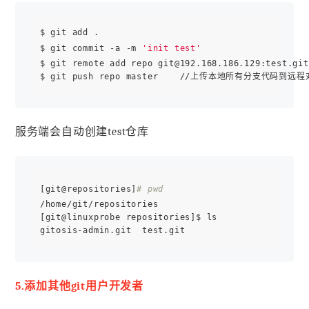
$ git add .

$ git commit -a -m 
'init test'
$ git remote add repo git@192.168.186.129:te
服务端会自动创建test仓库
[git@repositories]
# pwd
/home/git/repositories

[git@linuxprobe repositories]$ ls

5.添加其他git用户开发者