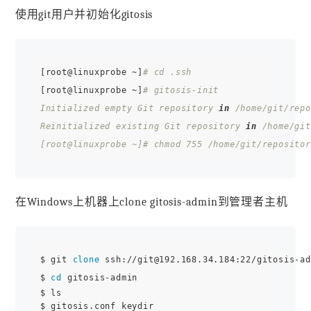
使用git用户并初始化gitosis
[root@linuxprobe ~]
# cd .ssh
[root@linuxprobe ~]
# gitosis-init 

Initialized empty Git repository 
in
 /home/git/repo
Reinitialized existing Git repository 
in
 /home/git
[root@linuxprobe ~]
# chmod 755 /home/git/reposito
在Windows上机器上clone gitosis-admin到管理者主机
$ git 
clone
 ssh://git@192.168.34.184:22/gitosis-ad
$ 
cd
 gitosis-admin

$ ls
