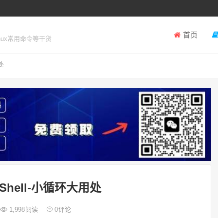
首页
inux常用命令等干货
处
h Shell-小循环大用处
1,998
阅读
0
评论