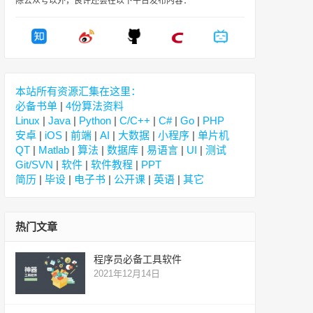
除公众号以外，良许还会在以下平台发布内容：
本站所有资源汇集在这里：
必备书单
|
4份算法资料
Linux
|
Java
|
Python
|
C/C++
|
C#
|
Go
|
PHP
安卓
|
iOS
|
前端
|
AI
|
大数据
|
小程序
|
单片机
QT
|
Matlab
|
算法
|
数据库
|
易语言
|
UI
|
测试
Git/SVN
|
软件
|
软件教程
|
PPT
简历
|
毕设
|
电子书
|
公开课
|
英语
|
其它
热门文章
程序员必备工具软件
2021年12月14日