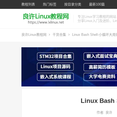
教程列表
热门标签
按目录分类
最新100篇
专注Linux学习教程的网站
分享Linux入门及进阶、L
良许Linux教程网
干货合集
Linux Bash Shell-小循环大用
Linux Bas
作者:
良许