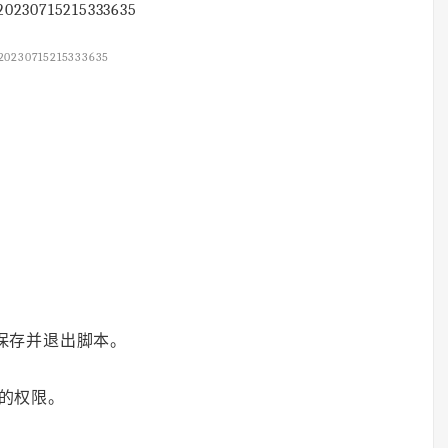
20230715215333635
数
。保存并退出脚本。
本的权限。