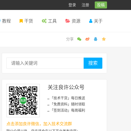
登录
注册
投稿
教程
干货
工具
资源
关于
搜索
关注良许公众号
→「技术干货」每日推送
→「免费资料」随时领取
→「签到活动」每周福利
点击添加良许微信，加入技术交流群