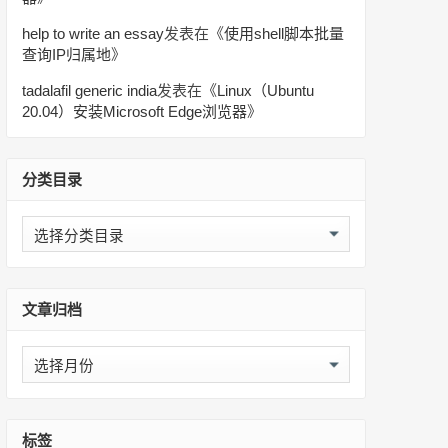
help to write an essay
发表在《
使用shell脚本批量
查询IP归属地
》
tadalafil generic india
发表在《
Linux（Ubuntu
20.04）安装Microsoft Edge浏览器
》
分类目录
分
类
目
录
文章归档
文
章
归
档
标签