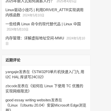
2025年嵌入式如何高薪入行？
2025年4月5日
Linux驱动小技巧 | 利用DRIVER_ATTR实现调用
内核函数
2024年5月10日
一些经典 Linux 命令的现代替代品 | Linux 中国
2024年5月10日
内存管理：详解虚拟地址空间-MMU
2024年5月10
日
近期评论
yangajie
发表在《
STM32F0单片机快速入门九 用
I2C HAL 库读写24C02
》
zbcode
发表在《
如何在 Linux 下使用 TC 优雅的
实现网络限流
》
good essay writing websites
发表在
《
Linux（Ubuntu 20.04）安装Microsoft Edge浏览
器
》