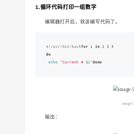
1.循环代码打印一组数字
编辑器打开后，就该编写代码了。
#!/usr/bin/bash
for
 i 
in
do
echo
"Current # 
$i
"
done
image-
输出：