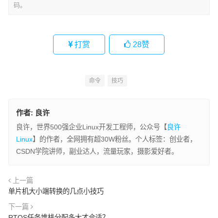
码。
打赏
28
赞
命令
技巧
作者:
良许
良许，世界500强企业Linux开发工程师，公众号【
良许
Linux
】的作者，全网拥有超30W粉丝。个人标签：创业者，
CSDN学院讲师，副业达人，流量玩家，摄影爱好者。
上一篇
单片机大小端转换的几点小技巧
下一篇
RTOS任务堆栈分配多大才合适？