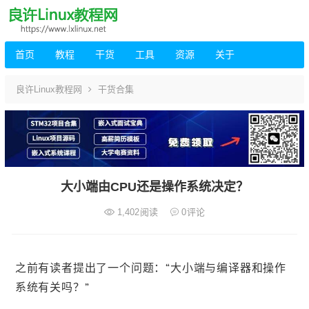
首页
教程
干货
工具
资源
关于
良许Linux教程网
干货合集
大小端由CPU还是操作系统决定？
1,402
阅读
0
评论
之前有读者提出了一个问题：“大小端与编译器和操作
系统有关吗？”