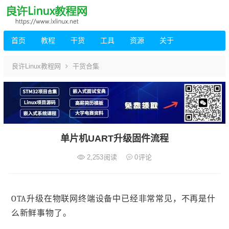
首页
教程
干货
工具
资源
关于
良许Linux教程网
干货合集
单片机UART升级固件流程
2,253
阅读
0
评论
OTA升级在物联网终端设备中已经非常常见，不再是什
么新鲜事物了。