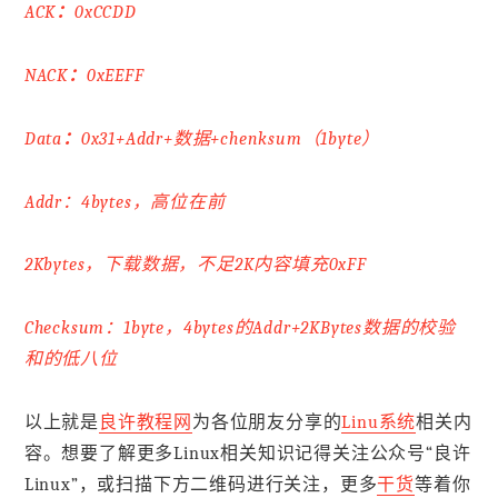
ACK
：
0xCCDD
NACK
：
0xEEFF
Data
：
0x31+Addr+数据+chenksum（1byte）
Addr：4bytes，高位在前
2Kbytes，下载数据，不足2K内容填充0xFF
Checksum：1byte，4bytes的Addr+2KBytes数据的校验
和的低八位
以上就是
良许教程网
为各位朋友分享的
Linu系统
相关内
容。想要了解更多Linux相关知识记得关注公众号“良许
Linux”，或扫描下方二维码进行关注，更多
干货
等着你