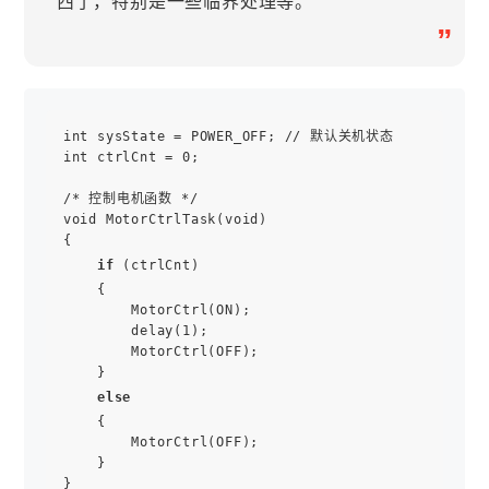
西了，特别是一些临界处理等。
”
int sysState = POWER_OFF; // 默认关机状态

int ctrlCnt = 0;

/* 控制电机函数 */

void MotorCtrlTask(void)

{

if
 (ctrlCnt)

    {

        MotorCtrl(ON);

        delay(1);

        MotorCtrl(OFF);

    }

else
    {

        MotorCtrl(OFF);

    }

}
