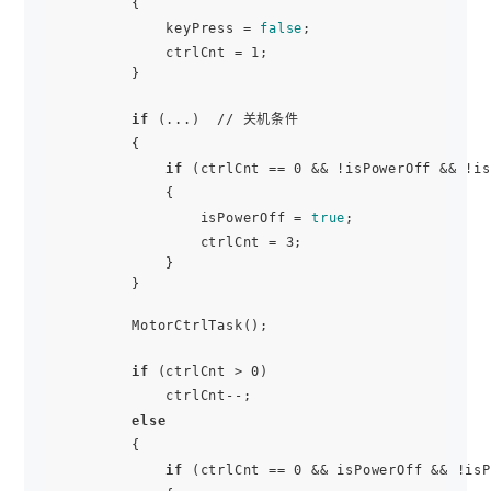
        {

            keyPress = 
false
;

            ctrlCnt = 1;

        }

if
 (...)  // 关机条件

        {

if
 (ctrlCnt == 0 && !isPowerOff && !is
            {

                isPowerOff = 
true
;

                ctrlCnt = 3;

            }

        }

        MotorCtrlTask();

if
 (ctrlCnt > 0)

            ctrlCnt--;

else
        {

if
 (ctrlCnt == 0 && isPowerOff && !isP