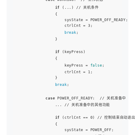
if
 (...) // 关机条件

                {

                    sysState = POWER_OFF_READY;

                    ctrlCnt = 3;

break
;

                }

if
 (keyPress)

                {

                    keyPress = 
false
;

                    ctrlCnt = 1;

                }

break
;

case
 POWER_OFF_READY:  // 关机准备中

                ... // 关机准备中的其他功能

if
 (ctrlCnt == 0) // 控制结束自动退出
                {

                    sysState = POWER_OFF;
