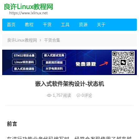
首页
教程
干货
工具
资源
关于
良许Linux教程网
干货合集
嵌入式软件架构设计-状态机
1,757
阅读
0
评论
前言