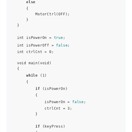
else
    {

        MotorCtrl(OFF);

    }

}

int isPowerOn = 
true
;

int isPowerOff = 
false
;

int ctrlCnt = 0;

void main(void)

{   

while
 (1)

    {

if
 (isPowerOn)

        {

            isPowerOn = 
false
;

            ctrlCnt = 3;

        }

if
 (keyPress)
