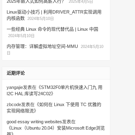
2025年嵌入式如何高薪入行？
2025年4月5日
Linux驱动小技巧 | 利用DRIVER_ATTR实现调用
内核函数
2024年5月10日
一些经典 Linux 命令的现代替代品 | Linux 中国
2024年5月10日
内存管理：详解虚拟地址空间-MMU
2024年5月10
日
近期评论
yangajie
发表在《
STM32F0单片机快速入门九 用
I2C HAL 库读写24C02
》
zbcode
发表在《
如何在 Linux 下使用 TC 优雅的
实现网络限流
》
good essay writing websites
发表在
《
Linux（Ubuntu 20.04）安装Microsoft Edge浏览
器
》