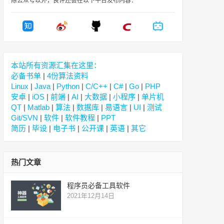
除公众号以外，良许还会在以下平台发布内容：
本站所有资源汇集在这里：
必备书单
|
4份算法资料
Linux
|
Java
|
Python
|
C/C++
|
C#
|
Go
|
PHP
安卓
|
iOS
|
前端
|
AI
|
大数据
|
小程序
|
单片机
QT
|
Matlab
|
算法
|
数据库
|
易语言
|
UI
|
测试
Git/SVN
|
软件
|
软件教程
|
PPT
简历
|
毕设
|
电子书
|
公开课
|
英语
|
其它
热门文章
程序员必备工具软件
2021年12月14日