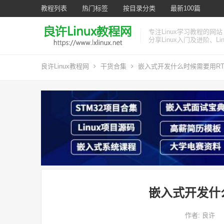
教程列表
热门标签
按目录分类
最新100篇
专注Linux学习教程的网站
分享Linux入门及进阶、L
良许Linux教程网
干货合集
嵌入式开发什么时候需要用RT
嵌入式开发什
作者:
良许