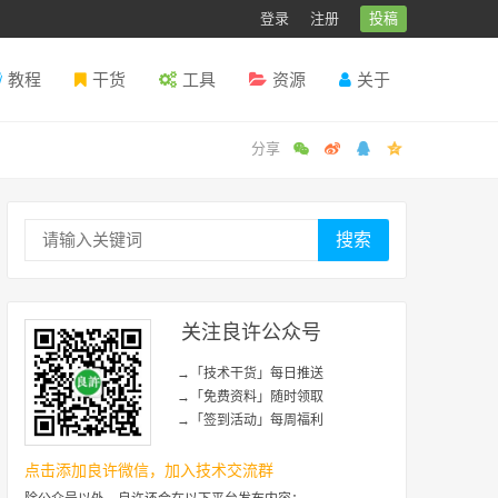
登录
注册
投稿
教程
干货
工具
资源
关于
搜索
关注良许公众号
→「技术干货」每日推送
→「免费资料」随时领取
→「签到活动」每周福利
点击添加良许微信，加入技术交流群