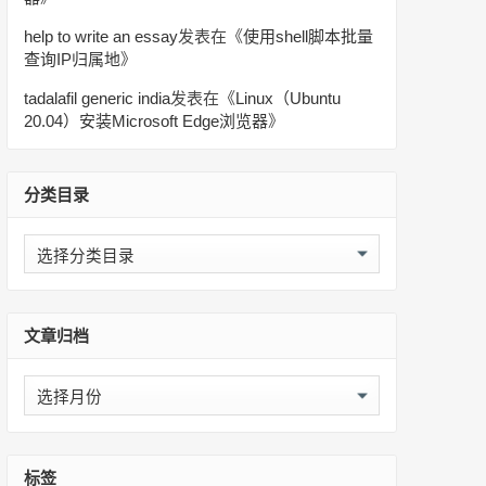
help to write an essay
发表在《
使用shell脚本批量
查询IP归属地
》
tadalafil generic india
发表在《
Linux（Ubuntu
20.04）安装Microsoft Edge浏览器
》
分类目录
分
类
目
录
文章归档
文
章
归
档
标签