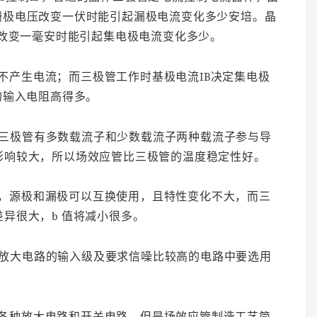
m)当栅极电压改变一伏时能引起漏极电流变化多少安培。晶
流改变一毫安时能引起集电极电流变化多少。
不产生电流；而三极管工作时基极电流IB决定集电极
的输入电阻高得多。
三极管有多数载流子和少数载流子两种载流子参与导
影响较大，所以场效应管比三极管的温度稳定性好。
，源极和漏极可以互换使用，且特性变化不大，而三
异很大，b 值将减小很多。
放大电路的输入级及要求信噪比较高的电路中要选用
各种放大电路和开关电路，但是场效应管制造工艺简