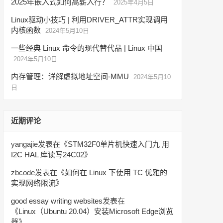
2025年嵌入式如何高薪入行？
2025年4月5日
Linux驱动小技巧 | 利用DRIVER_ATTR实现调用
内核函数
2024年5月10日
一些经典 Linux 命令的现代替代品 | Linux 中国
2024年5月10日
内存管理：详解虚拟地址空间-MMU
2024年5月10
日
近期评论
yangajie
发表在《
STM32F0单片机快速入门九 用
I2C HAL 库读写24C02
》
zbcode
发表在《
如何在 Linux 下使用 TC 优雅的
实现网络限流
》
good essay writing websites
发表在
《
Linux（Ubuntu 20.04）安装Microsoft Edge浏览
器
》