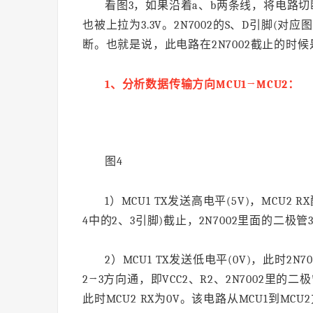
看图3，如果沿着a、b两条线，将电路切断
也被上拉为3.3V。2N7002的S、D引脚(对
断。也就是说，此电路在2N7002截止的时
1、
分析数据传输方向MCU1→MCU2
：
图4
1）MCU1 TX发送高电平(5V)，MCU2
4中的2、3引脚)截止，2N7002里面的二极管3
2）MCU1 TX发送低电平(0V)，此时2
2→3方向通，即VCC2、R2、2N7002里的二
此时MCU2 RX为0V。该电路从MCU1到