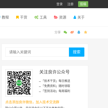
登录
注册
投稿
教程
干货
工具
资源
关于
搜索
关注良许公众号
→「技术干货」每日推送
→「免费资料」随时领取
→「签到活动」每周福利
点击添加良许微信，加入技术交流群