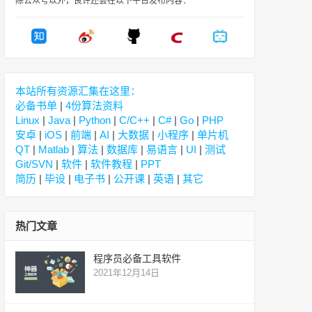
除公众号以外，良许还会在以下平台发布内容：
本站所有资源汇集在这里：
必备书单
|
4份算法资料
Linux
|
Java
|
Python
|
C/C++
|
C#
|
Go
|
PHP
安卓
|
iOS
|
前端
|
AI
|
大数据
|
小程序
|
单片机
QT
|
Matlab
|
算法
|
数据库
|
易语言
|
UI
|
测试
Git/SVN
|
软件
|
软件教程
|
PPT
简历
|
毕设
|
电子书
|
公开课
|
英语
|
其它
热门文章
程序员必备工具软件
2021年12月14日