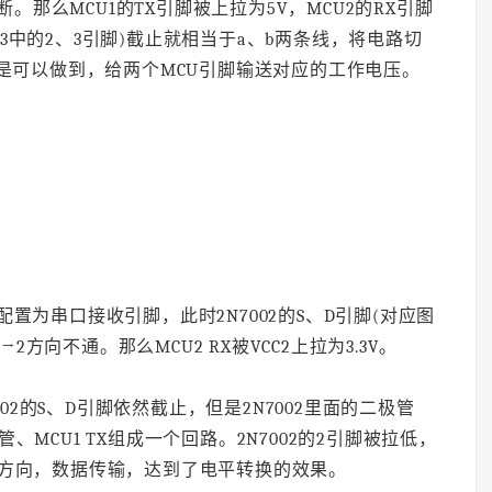
。那么MCU1的TX引脚被上拉为5V，MCU2的RX引脚
应图3中的2、3引脚)截止就相当于a、b两条线，将电路切
候是可以做到，给两个MCU引脚输送对应的工作电压。
 RX配置为串口接收引脚，此时2N7002的S、D引脚(对应图
→2方向不通。那么MCU2 RX被VCC2上拉为3.3V。
N7002的S、D引脚依然截止，但是2N7002里面的二极管
极管、MCU1 TX组成一个回路。2N7002的2引脚被拉低，
MCU2方向，数据传输，达到了电平转换的效果。