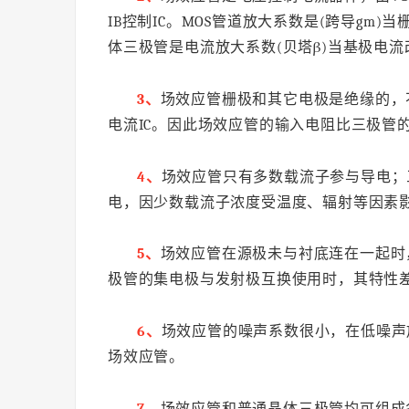
IB控制IC。MOS管道放大系数是(跨导g
体三极管是电流放大系数(贝塔β)当基极电
3、
场效应管栅极和其它电极是绝缘的，
电流IC。因此场效应管的输入电阻比三极管
4、
场效应管只有多数载流子参与导电；
电，因少数载流子浓度受温度、辐射等因素
5、
场效应管在源极未与衬底连在一起时
极管的集电极与发射极互换使用时，其特性差
6、
场效应管的噪声系数很小，在低噪声
场效应管。
7、
场效应管和普通晶体三极管均可组成