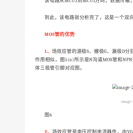
该电路从MCU2到MCU1方向，数据传
到此，该电路就分析完了，这是一个双
MOS管的优势
1、
场效应管的源极S、栅极G、漏极D分
作用相似，图5(a)所示是N沟道MOS管和NP
体三极管引脚对应图。
image-
图6
2、
场效应管是电压控制电流器件，由VG