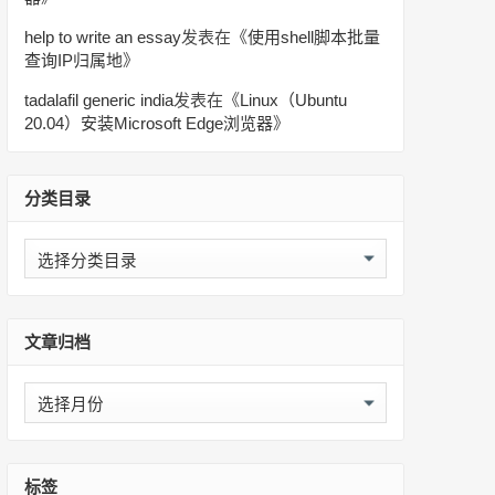
help to write an essay
发表在《
使用shell脚本批量
查询IP归属地
》
tadalafil generic india
发表在《
Linux（Ubuntu
20.04）安装Microsoft Edge浏览器
》
分类目录
分
类
目
录
文章归档
文
章
归
档
标签