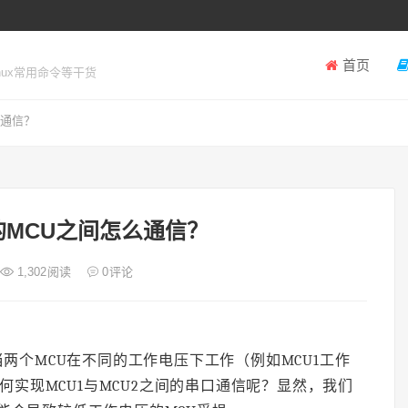
首页
inux常用命令等干货
么通信？
MCU之间怎么通信？
1,302
阅读
0
评论
两个MCU在不同的工作电压下工作（例如MCU1工作
么如何实现MCU1与MCU2之间的串口通信呢？显然，我们