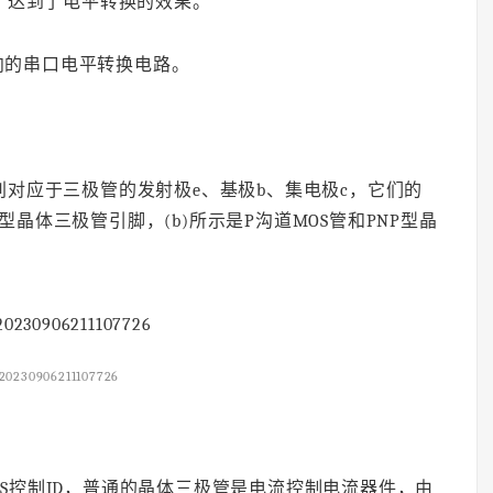
输，达到了电平转换的效果。
向的串口电平转换电路。
别对应于三极管的发射极e、基极b、集电极c，它们的
N型晶体三极管引脚，(b)所示是P沟道MOS管和PNP型晶
20230906211107726
S控制ID，普通的晶体三极管是电流控制电流器件，由