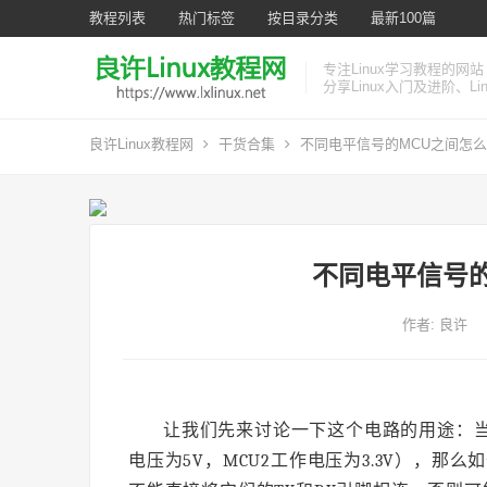
教程列表
热门标签
按目录分类
最新100篇
专注Linux学习教程的网站
分享Linux入门及进阶、L
良许Linux教程网
干货合集
不同电平信号的MCU之间怎
不同电平信号的
作者:
良许
让我们先来讨论一下这个电路的用途：当
电压为5V，MCU2工作电压为3.3V），那