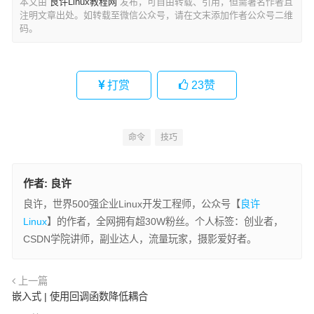
本文由
良许Linux教程网
发布，可自由转载、引用，但需署名作者且
注明文章出处。如转载至微信公众号，请在文末添加作者公众号二维
码。
打赏
23
赞
命令
技巧
作者:
良许
良许，世界500强企业Linux开发工程师，公众号【
良许
Linux
】的作者，全网拥有超30W粉丝。个人标签：创业者，
CSDN学院讲师，副业达人，流量玩家，摄影爱好者。
上一篇
嵌入式 | 使用回调函数降低耦合