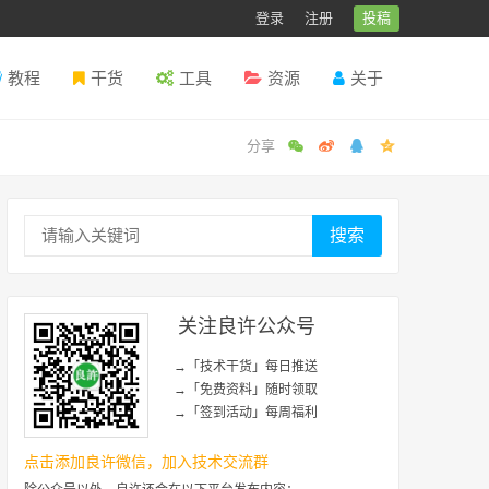
登录
注册
投稿
教程
干货
工具
资源
关于
搜索
关注良许公众号
→「技术干货」每日推送
→「免费资料」随时领取
→「签到活动」每周福利
点击添加良许微信，加入技术交流群