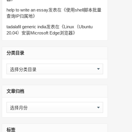
help to write an essay
发表在《
使用shell脚本批量
查询IP归属地
》
tadalafil generic india
发表在《
Linux（Ubuntu
20.04）安装Microsoft Edge浏览器
》
分类目录
分
类
目
录
文章归档
文
章
归
档
标签