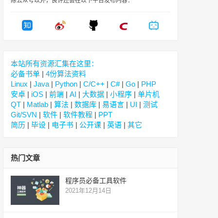
除公众号以外，良许还会在以下平台发布内容：
本站所有资源汇集在这里：
必备书单
|
4份算法资料
Linux
|
Java
|
Python
|
C/C++
|
C#
|
Go
|
PHP
安卓
|
iOS
|
前端
|
AI
|
大数据
|
小程序
|
单片机
QT
|
Matlab
|
算法
|
数据库
|
易语言
|
UI
|
测试
Git/SVN
|
软件
|
软件教程
|
PPT
简历
|
毕设
|
电子书
|
公开课
|
英语
|
其它
热门文章
程序员必备工具软件
2021年12月14日