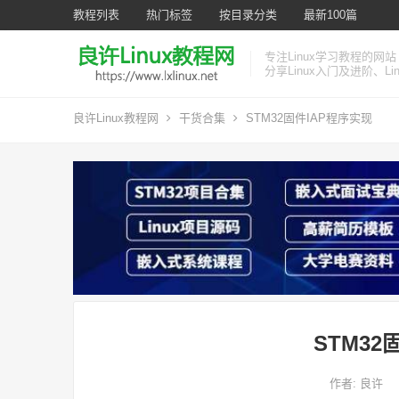
教程列表
热门标签
按目录分类
最新100篇
专注Linux学习教程的网站
分享Linux入门及进阶、L
良许Linux教程网
干货合集
STM32固件IAP程序实现
STM32
作者:
良许