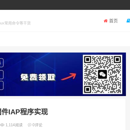
首页
inux常用命令等干货
固件IAP程序实现
1,114
阅读
0
评论