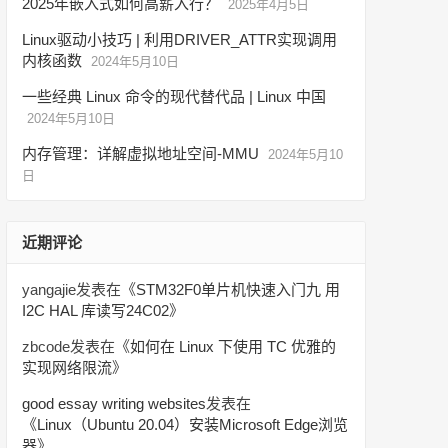
2025年嵌入式如何高薪入行？
2025年4月5日
Linux驱动小技巧 | 利用DRIVER_ATTR实现调用
内核函数
2024年5月10日
一些经典 Linux 命令的现代替代品 | Linux 中国
2024年5月10日
内存管理：详解虚拟地址空间-MMU
2024年5月10
日
近期评论
yangajie
发表在《
STM32F0单片机快速入门九 用
I2C HAL 库读写24C02
》
zbcode
发表在《
如何在 Linux 下使用 TC 优雅的
实现网络限流
》
good essay writing websites
发表在
《
Linux（Ubuntu 20.04）安装Microsoft Edge浏览
器
》