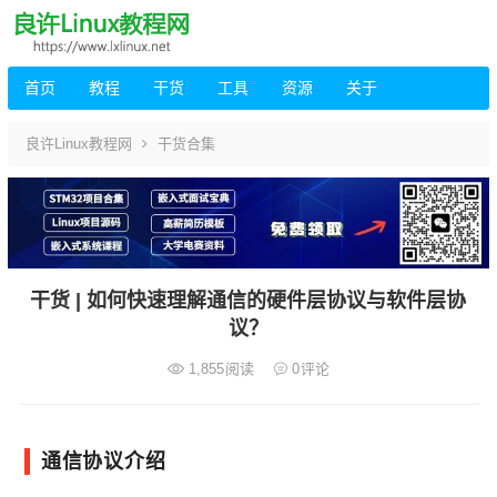
首页
教程
干货
工具
资源
关于
良许Linux教程网
干货合集
干货 | 如何快速理解通信的硬件层协议与软件层协
议？
1,855
阅读
0
评论
通信协议介绍