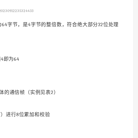
20230912235324433
64字节，是4字节的整倍数，符合绝大部分32位处理
4即为64
具体的通信帧（实例见表2）
字节）进行8位累加和校验