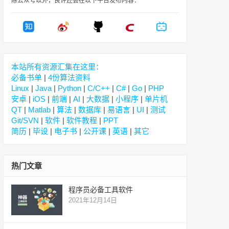
除公众号以外，良许还会在以下平台发布内容：
本站所有资源汇集在这里：
必备书单
|
4份算法资料
Linux
|
Java
|
Python
|
C/C++
|
C#
|
Go
|
PHP
安卓
|
iOS
|
前端
|
AI
|
大数据
|
小程序
|
单片机
QT
|
Matlab
|
算法
|
数据库
|
易语言
|
UI
|
测试
Git/SVN
|
软件
|
软件教程
|
PPT
简历
|
毕设
|
电子书
|
公开课
|
英语
|
其它
热门文章
程序员必备工具软件
2021年12月14日