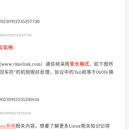
20230912235327730
议实例
w.rimelink.com）通信帧采用
变长格式
，如下图所
车符”的机制很好处理，协议中的Tail就等于0x0D(换
20230912235330414
inu系统
相关内容。想要了解更多Linux相关知识记得