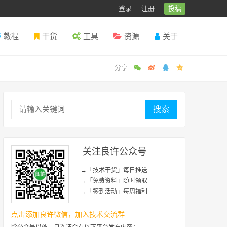
登录
注册
投稿
教程
干货
工具
资源
关于
搜索
关注良许公众号
→「技术干货」每日推送
→「免费资料」随时领取
→「签到活动」每周福利
点击添加良许微信，加入技术交流群