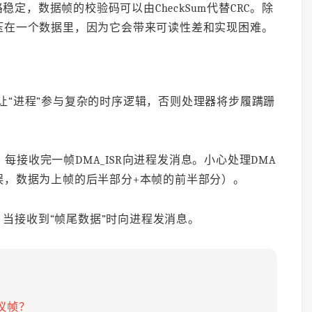
定，数据帧的校验码可以由CheckSum代替CRC。除
压在一个数据里，因为它会带来可读性差和实现困难。
要让“进程”参与复杂的时序逻辑，否则处理器将步履蹒跚
每接收完一帧DMA_ISR向进程发消息。小心处理DMA
误，数据为上帧的后半部分+本帧的前半部分）。
当接收到“帧尾数据”时向进程发消息。
议帧？