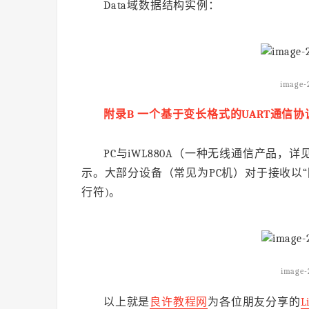
Data域数据结构实例：
image-
附录B 一个基于变长格式的UART通信协
PC与iWL880A（一种无线通信产品，详见ww
示。大部分设备（常见为PC机）对于接收以“回
行符)。
image-
以上就是
良许教程网
为各位朋友分享的
L