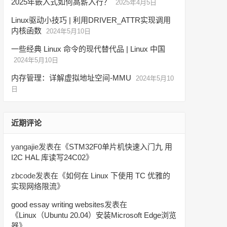
2025年嵌入式如何高薪入行？
2025年4月5日
Linux驱动小技巧 | 利用DRIVER_ATTR实现调用
内核函数
2024年5月10日
一些经典 Linux 命令的现代替代品 | Linux 中国
2024年5月10日
内存管理：详解虚拟地址空间-MMU
2024年5月10
日
近期评论
yangajie
发表在《
STM32F0单片机快速入门九 用
I2C HAL 库读写24C02
》
zbcode
发表在《
如何在 Linux 下使用 TC 优雅的
实现网络限流
》
good essay writing websites
发表在
《
Linux（Ubuntu 20.04）安装Microsoft Edge浏览
器
》