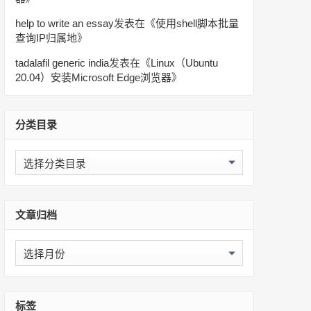
help to write an essay
发表在《
使用shell脚本批量
查询IP归属地
》
tadalafil generic india
发表在《
Linux（Ubuntu
20.04）安装Microsoft Edge浏览器
》
分类目录
分
类
目
录
文章归档
文
章
归
档
标签