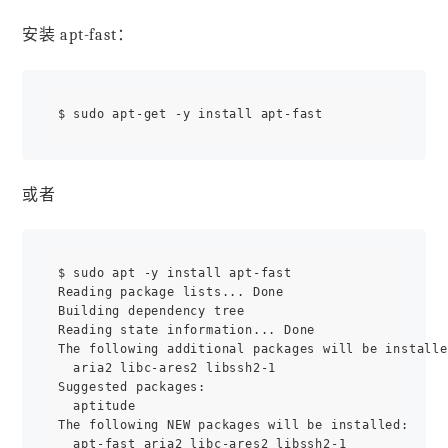
安装 apt-fast：
或者
$ sudo apt -y install apt-fast

Reading package lists... Done

Building dependency tree

Reading state information... Done

The following additional packages will be installe
  aria2 libc-ares2 libssh2-1

Suggested packages:

  aptitude

The following NEW packages will be installed:

  apt-fast aria2 libc-ares2 libssh2-1
