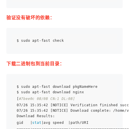
验证没有破坏的依赖：
下载二进制包到当前目录：
$ sudo apt-fast download pkgNameHere

$ sudo apt-fast download nginx

[
#7bee0c 0B/0B CN:1 DL:0B]
07/26 15:35:42 [NOTICE] Verification finished succ
07/26 15:35:42 [NOTICE] Download complete: /home/v
Download Results:

gid   |
stat
|avg speed  |path/URI

======+====+===========+==========================