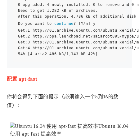
0 upgraded, 4 newly installed, 0 to remove and 0 n
Need to get 1,282 kB of archives.

After this operation, 4,786 kB of additional disk 
Do you want to 
continue
? [Y/n] y

Get:1 http://01.archive.ubuntu.com/ubuntu xenial/u
Get:2 http://ppa.launchpad.net/saiarcot895/myppa/u
Get:3 http://01.archive.ubuntu.com/ubuntu xenial/m
Get:4 http://01.archive.ubuntu.com/ubuntu xenial/u
配置 apt-fast
你将会得到下面的提示（必须输入一个5到16的数
值）：