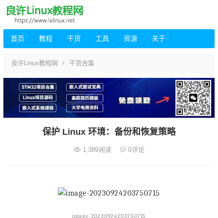
首页
教程
干货
工具
资源
关于
良许Linux教程网
干货合集
保护 Linux 环境：备份和恢复策略
1,389
阅读
0
评论
image-20230924203750715