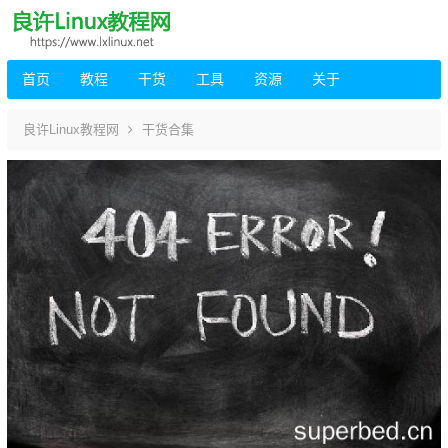
首页
教程
干货
工具
资源
关于
良许Linux教程网
干货合集