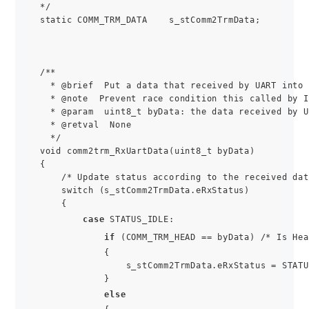
*/

static COMM_TRM_DATA    s_stComm2TrmData;

/**

  * @brief  Put a data that received by UART into 
  * @note  Prevent race condition this called by I
  * @param  uint8_t byData: the data received by U
  * @retval  None

  */

void comm2trm_RxUartData(uint8_t byData)

{

    /* Update status according to the received dat
    switch (s_stComm2TrmData.eRxStatus)

    {

case
 STATUS_IDLE:

if
 (COMM_TRM_HEAD == byData) /* Is Hea
            {

                s_stComm2TrmData.eRxStatus = STATU
            }

else