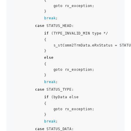
            {

                goto rx_exception;

            }

break
;

case
 STATUS_HEAD:

if
 (TYPE_INVALID_MIN type */

            {

                s_stComm2TrmData.eRxStatus = STATU
            }

else
            {

                goto rx_exception;

            }

break
;

case
 STATUS_TYPE:

if
 (byData else

            {

                goto rx_exception;

            }

break
;

case
 STATUS_DATA:
