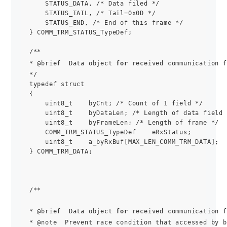
    STATUS_DATA, /* Data filed */

    STATUS_TAIL, /* Tail=0x0D */

    STATUS_END, /* End of this frame */

} COMM_TRM_STATUS_TypeDef;

/**

* @brief  Data object 
for
 received communication f
*/

typedef struct

{

    uint8_t    byCnt; /* Count of 1 field */

    uint8_t    byDataLen; /* Length of data field 
    uint8_t    byFrameLen; /* Length of frame */

    COMM_TRM_STATUS_TypeDef    eRxStatus;

    uint8_t    a_byRxBuf[MAX_LEN_COMM_TRM_DATA]; 

} COMM_TRM_DATA;

/**

* @brief  Data object 
for
 received communication f
* @note  Prevent race condition that accessed by b