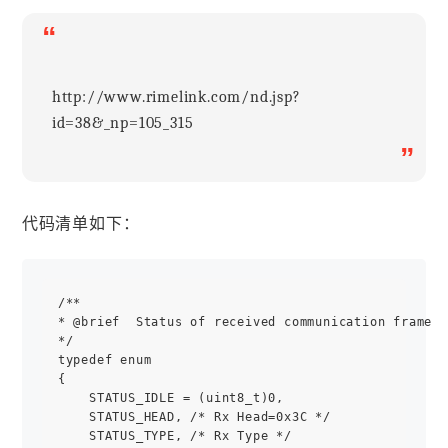
“
http://www.rimelink.com/nd.jsp?
id=38&_np=105_315
”
代码清单如下：
/**

* @brief  Status of received communication frame

*/

typedef enum

{

    STATUS_IDLE = (uint8_t)0,

    STATUS_HEAD, /* Rx Head=0x3C */

    STATUS_TYPE, /* Rx Type */
