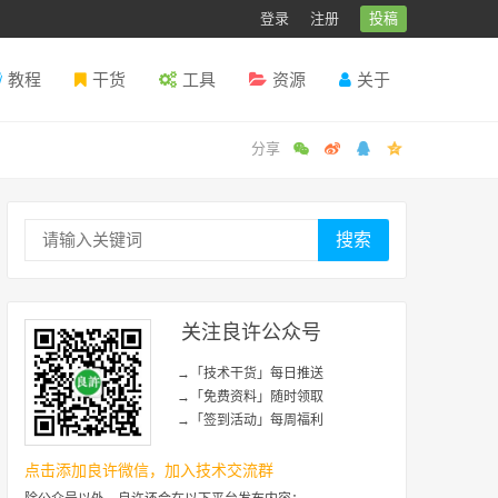
登录
注册
投稿
教程
干货
工具
资源
关于
搜索
关注良许公众号
→「技术干货」每日推送
→「免费资料」随时领取
→「签到活动」每周福利
点击添加良许微信，加入技术交流群