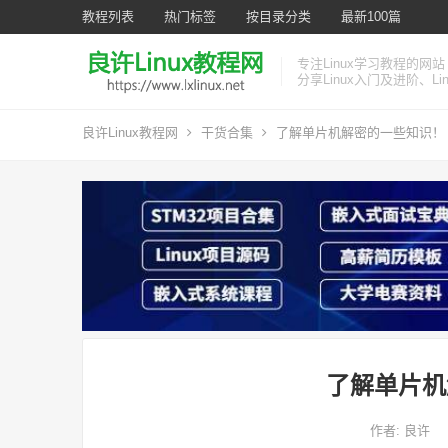
教程列表
热门标签
按目录分类
最新100篇
专注Linux学习教程的网站
分享Linux入门及进阶、L
良许Linux教程网
干货合集
了解单片机解密的一些知识！
了解单片机
作者:
良许