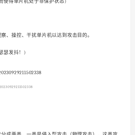
从而使得单片机处于非保护状态)
观察、操控、干扰单片机以达到攻击目的。
瑟瑟发抖！)
20230929211502338
术分成两类，一类是侵入型攻击（物理攻击），这类攻