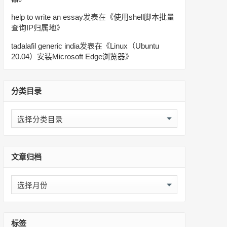
help to write an essay
发表在《
使用shell脚本批量
查询IP归属地
》
tadalafil generic india
发表在《
Linux（Ubuntu
20.04）安装Microsoft Edge浏览器
》
分类目录
分
类
目
录
文章归档
文
章
归
档
标签