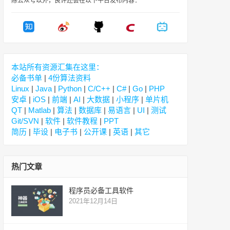
除公众号以外，良许还会在以下平台发布内容：
本站所有资源汇集在这里：
必备书单
|
4份算法资料
Linux
|
Java
|
Python
|
C/C++
|
C#
|
Go
|
PHP
安卓
|
iOS
|
前端
|
AI
|
大数据
|
小程序
|
单片机
QT
|
Matlab
|
算法
|
数据库
|
易语言
|
UI
|
测试
Git/SVN
|
软件
|
软件教程
|
PPT
简历
|
毕设
|
电子书
|
公开课
|
英语
|
其它
热门文章
程序员必备工具软件
2021年12月14日