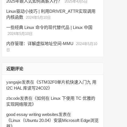
2025年嵌入式如何高薪入行？
2025年4月5日
Linux驱动小技巧 | 利用DRIVER_ATTR实现调用
内核函数
2024年5月10日
一些经典 Linux 命令的现代替代品 | Linux 中国
2024年5月10日
内存管理：详解虚拟地址空间-MMU
2024年5月10
日
近期评论
yangajie
发表在《
STM32F0单片机快速入门九 用
I2C HAL 库读写24C02
》
zbcode
发表在《
如何在 Linux 下使用 TC 优雅的
实现网络限流
》
good essay writing websites
发表在
《
Linux（Ubuntu 20.04）安装Microsoft Edge浏览
器
》