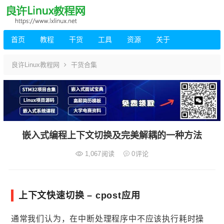
首页
教程
干货
工具
资源
关于
良许Linux教程网
干货合集
嵌入式编程上下文切换及完美解耦的一种方法
1,067
阅读
0
评论
上下文快速切换 – cpost应用
通常我们认为，在中断处理程序中不应该执行耗时操