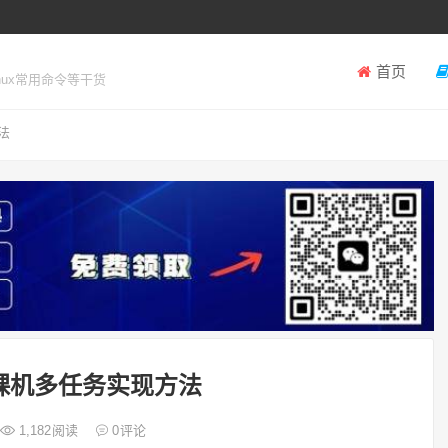
首页
inux常用命令等干货
法
裸机多任务实现方法
1,182
阅读
0
评论