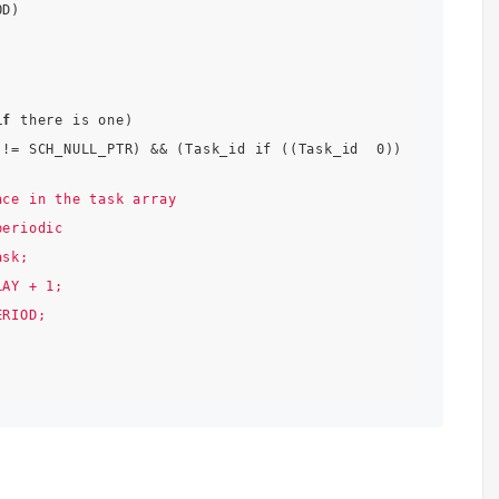
D)

if
 there is one)

!= SCH_NULL_PTR) && (Task_id if ((Task_id  0))

ce in the task array

eriodic

sk;

AY + 1;

RIOD;
