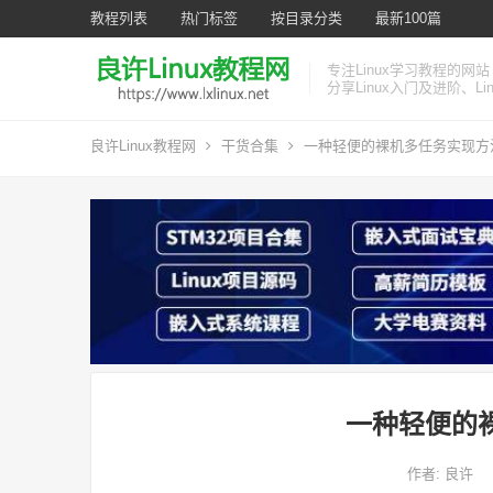
教程列表
热门标签
按目录分类
最新100篇
专注Linux学习教程的网站
分享Linux入门及进阶、L
良许Linux教程网
干货合集
一种轻便的裸机多任务实现方
一种轻便的
作者:
良许