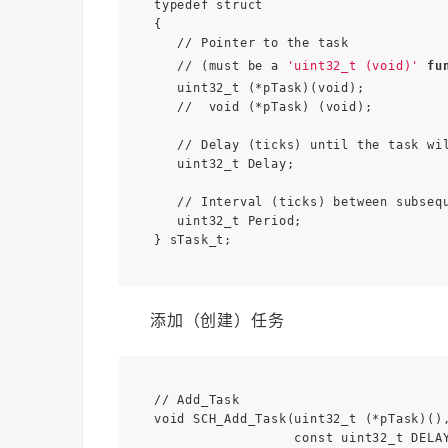
typedef struct

{

   // Pointer to the task

   // (must be a 
'uint32_t (void)'
fu
   uint32_t (*pTask)(void);

   //  void (*pTask) (void);

   // Delay (ticks) until the task wil
   uint32_t Delay;

   // Interval (ticks) between subsequ
   uint32_t Period;

添加（创建）任务
// Add_Task

void SCH_Add_Task(uint32_t (*pTask)(),
                  const uint32_t DELAY