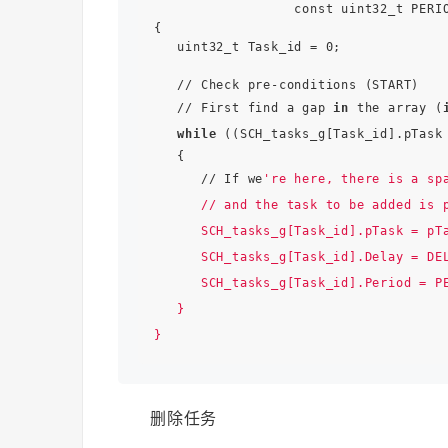
                  const uint32_t PERIO
{

   uint32_t Task_id = 0;

   // Check pre-conditions (START)

   // First find a gap 
in
 the array (
while
 ((SCH_tasks_g[Task_id].pTask 
   {

      // If we
're here, there is a spa
      // and the task to be added is p
      SCH_tasks_g[Task_id].pTask = pTa
      SCH_tasks_g[Task_id].Delay = DEL
      SCH_tasks_g[Task_id].Period = PE
   }

删除任务