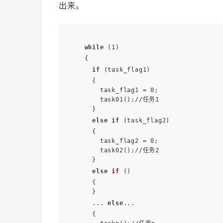
出来。
while
 (1)

  {

if
 (task_flag1)

    {

      task_flag1 = 0;

      task01();//任务1

    }

else
if
 (task_flag2)

    {

      task_flag2 = 0;

      task02();//任务2

    }

else
if
 ()

    {

    }

    ... 
else
...

    {
