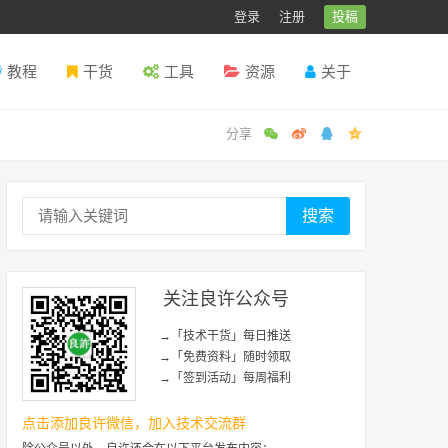
登录
注册
投稿
教程
干货
工具
资源
关于
搜索
关注良许公众号
→「技术干货」每日推送
→「免费资料」随时领取
→「签到活动」每周福利
点击添加良许微信，加入技术交流群