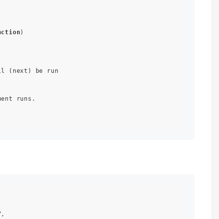
nction
)

l (next) be run

ent runs.



,
