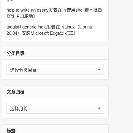
help to write an essay
发表在《
使用shell脚本批量
查询IP归属地
》
tadalafil generic india
发表在《
Linux（Ubuntu
20.04）安装Microsoft Edge浏览器
》
分类目录
分
类
目
录
文章归档
文
章
归
档
标签