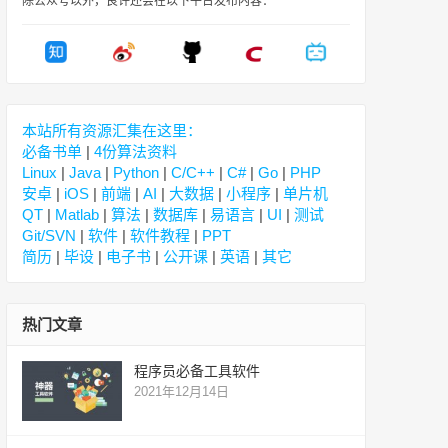
除公众号以外，良许还会在以下平台发布内容：
本站所有资源汇集在这里：
必备书单
|
4份算法资料
Linux
|
Java
|
Python
|
C/C++
|
C#
|
Go
|
PHP
安卓
|
iOS
|
前端
|
AI
|
大数据
|
小程序
|
单片机
QT
|
Matlab
|
算法
|
数据库
|
易语言
|
UI
|
测试
Git/SVN
|
软件
|
软件教程
|
PPT
简历
|
毕设
|
电子书
|
公开课
|
英语
|
其它
热门文章
程序员必备工具软件
2021年12月14日