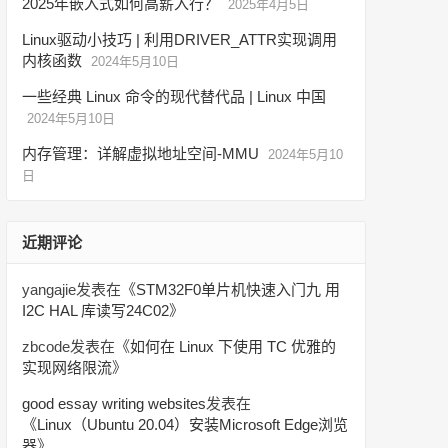
2025年嵌入式如何高薪入行？
2025年4月5日
Linux驱动小技巧 | 利用DRIVER_ATTR实现调用
内核函数
2024年5月10日
一些经典 Linux 命令的现代替代品 | Linux 中国
2024年5月10日
内存管理：详解虚拟地址空间-MMU
2024年5月10
日
近期评论
yangajie
发表在《
STM32F0单片机快速入门九 用
I2C HAL 库读写24C02
》
zbcode
发表在《
如何在 Linux 下使用 TC 优雅的
实现网络限流
》
good essay writing websites
发表在
《
Linux（Ubuntu 20.04）安装Microsoft Edge浏览
器
》