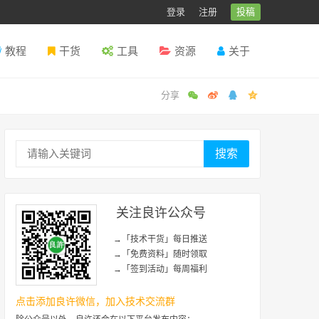
登录
注册
投稿
教程
干货
工具
资源
关于
搜索
关注良许公众号
→「技术干货」每日推送
→「免费资料」随时领取
→「签到活动」每周福利
点击添加良许微信，加入技术交流群