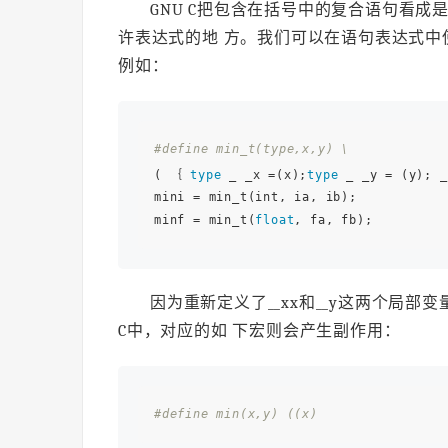
GNU C把包含在括号中的复合语句看
许表达式的地 方。我们可以在语句表达式
例如：
#define min_t(type,x,y) \ 
( ｛ 
type
 _ _x =(x);
type
 _ _y = (y); _
mini = min_t(int, ia, ib); 

minf = min_t(
float
因为重新定义了__xx和__y这两个局
C中，对应的如 下宏则会产生副作用：