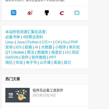
除公众号以外，良许还会在以下平台发布内容：
本站所有资源汇集在这里：
必备书单
|
4份算法资料
Linux
|
Java
|
Python
|
C/C++
|
C#
|
Go
|
PHP
安卓
|
iOS
|
前端
|
AI
|
大数据
|
小程序
|
单片机
QT
|
Matlab
|
算法
|
数据库
|
易语言
|
UI
|
测试
Git/SVN
|
软件
|
软件教程
|
PPT
简历
|
毕设
|
电子书
|
公开课
|
英语
|
其它
热门文章
程序员必备工具软件
2021年12月14日