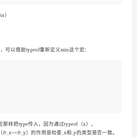
ia）
，可以借助typeof重新定义min这个宏：
宏那样把type传入，因为通过typeof（x）、
d）（&_x==&_y）的作用是检查_x和_y的类型是否一致。