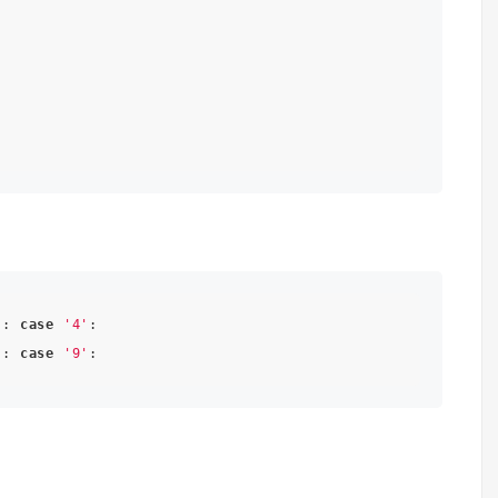
'
: 
case
'4'
'
: 
case
'9'