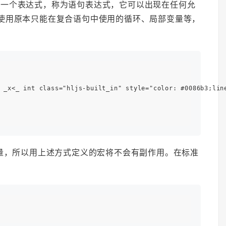
成是一个表达式，称为语句表达式，它可以出现在任何允
中使用原本只能在复合语句中使用的循环、局部变量等，
 _x<_ int class="hljs-built_in" style="color: #0086b3;line
部变量，所以用上述方式定义的宏将不会有副作用。在标准