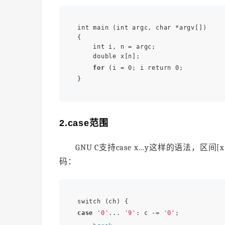
int main (int argc, char *argv[]) 

{ 

    int i, n = argc; 

    double x[n]; 

for
 (i = 0; i return 0; 

2.case范围
GNU C支持case x…y这样的语法，区
码：
case
'0'
... 
'9'
: c -= 
'0'
; 
