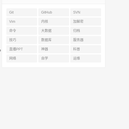
Git
GitHub
SVN
Vim
内核
加解密
命令
大数据
归档
技巧
数据库
服务器
直播PPT
神器
科普
-height: 26px">float fa, fb, minf; 

网络
自学
运维