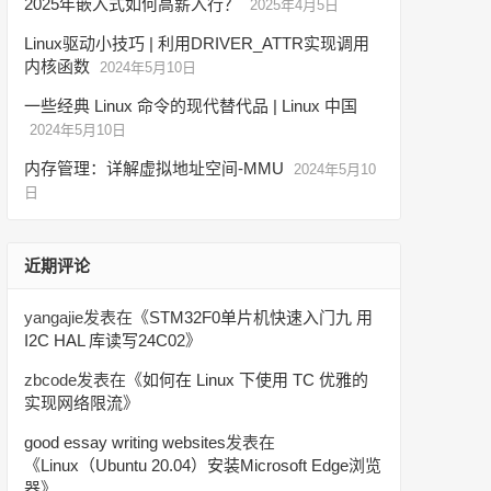
2025年嵌入式如何高薪入行？
2025年4月5日
Linux驱动小技巧 | 利用DRIVER_ATTR实现调用
内核函数
2024年5月10日
一些经典 Linux 命令的现代替代品 | Linux 中国
2024年5月10日
内存管理：详解虚拟地址空间-MMU
2024年5月10
日
近期评论
yangajie
发表在《
STM32F0单片机快速入门九 用
I2C HAL 库读写24C02
》
zbcode
发表在《
如何在 Linux 下使用 TC 优雅的
实现网络限流
》
good essay writing websites
发表在
《
Linux（Ubuntu 20.04）安装Microsoft Edge浏览
器
》