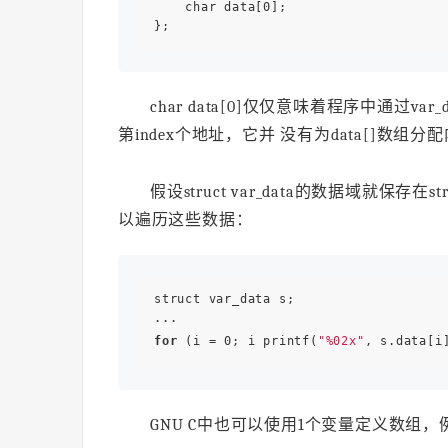
    char data[0]; 

char data[0]仅仅意味着程序中通过var
第index个地址，它并 没有为data[]数组分配内存，因
假设struct var_data的数据域就保存
以遍历这些数据：
struct var_data s; 

for
 (i = 0; i printf(
"%02x"
GNU C中也可以使用1个变量定义数组，例如