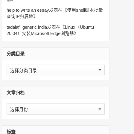
help to write an essay
发表在《
使用shell脚本批量
查询IP归属地
》
tadalafil generic india
发表在《
Linux（Ubuntu
20.04）安装Microsoft Edge浏览器
》
分类目录
分
类
目
录
文章归档
文
章
归
档
标签