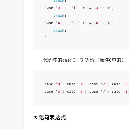
break
case
'a'
... 
'f'
: c -= 
'a'
 - 10; 

break
case
'A'
... 
'F'
: c -= 
'A'
 - 10; 

break
; 

代码中的case’0’…’9’等价于标准C中的：
case
'0'
: 
case
'1'
: 
case
'2'
: 
case
'3
case
'5'
: 
case
'6'
: 
case
'7'
: 
case
'8
3.语句表达式