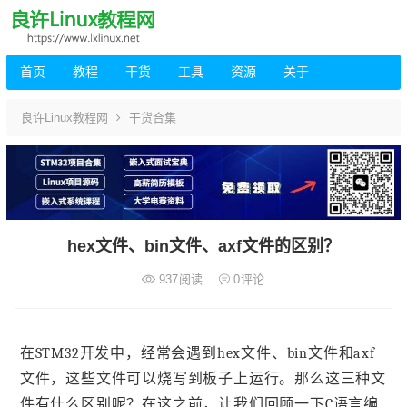
首页
教程
干货
工具
资源
关于
良许Linux教程网
干货合集
hex文件、bin文件、axf文件的区别？
937
阅读
0
评论
在STM32开发中，经常会遇到hex文件、bin文件和axf
文件，这些文件可以烧写到板子上运行。那么这三种文
件有什么区别呢？在这之前，让我们回顾一下C语言编