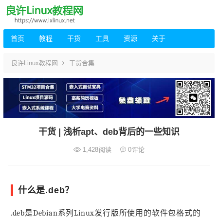
首页
教程
干货
工具
资源
关于
良许Linux教程网
干货合集
干货 | 浅析apt、deb背后的一些知识
1,428
阅读
0
评论
什么是.deb？
.deb是Debian系列Linux发行版所使用的软件包格式的