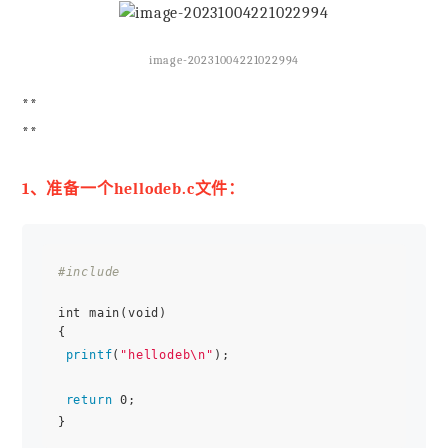
image-20231004221022994
**
**
1、准备一个hellodeb.c文件：
#include 
int main(void)

{

printf
(
"hellodeb\n"
);

return
 0;
