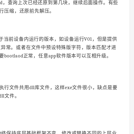
laod，查询上次已经还原到第几块，继续后面操作。有些
行压缩，还原前先解压。
于当前设备内运行的版本，如设备运行V01，但是提供
导致异常。或者在文件中预设特殊版字符，版本匹配才进
ootlaod正常，任意app软件版本可以互相升级。
执行文件共用dll库文件，这样exe文件很小，缺点是要
ll文件。
始终保持底层基础框架不变，修改或替换不同的上层业