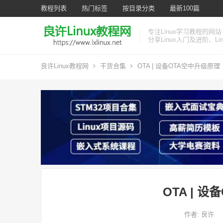
教程列表
热门标签
按目录分类
最新100篇
专注Linux学习教程的网站
分享Linux入门及进阶、L
良许Linux教程网
干货合集
OTA | 设备OTA空中升级原理
OTA | 
作者:
良许