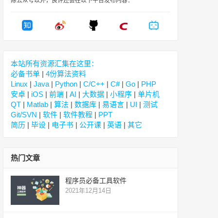
除公众号以外，良许还会在以下平台发布内容：
本站所有资源汇集在这里：
必备书单
|
4份算法资料
Linux
|
Java
|
Python
|
C/C++
|
C#
|
Go
|
PHP
安卓
|
iOS
|
前端
|
AI
|
大数据
|
小程序
|
单片机
QT
|
Matlab
|
算法
|
数据库
|
易语言
|
UI
|
测试
Git/SVN
|
软件
|
软件教程
|
PPT
简历
|
毕设
|
电子书
|
公开课
|
英语
|
其它
热门文章
程序员必备工具软件
2021年12月14日