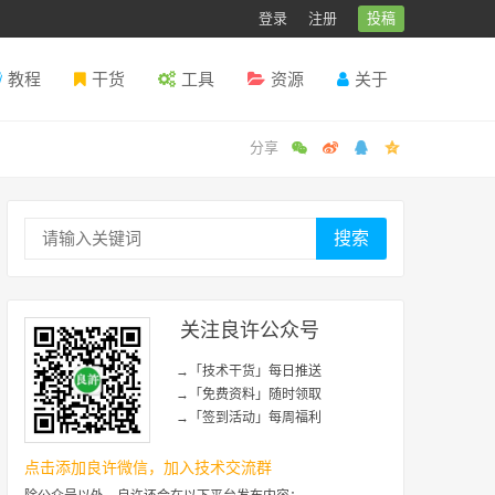
登录
注册
投稿
教程
干货
工具
资源
关于
搜索
关注良许公众号
→「技术干货」每日推送
→「免费资料」随时领取
→「签到活动」每周福利
点击添加良许微信，加入技术交流群