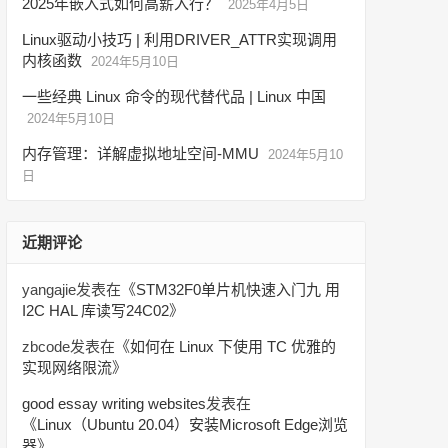
2025年嵌入式如何高薪入行？
2025年4月5日
Linux驱动小技巧 | 利用DRIVER_ATTR实现调用
内核函数
2024年5月10日
一些经典 Linux 命令的现代替代品 | Linux 中国
2024年5月10日
内存管理：详解虚拟地址空间-MMU
2024年5月10
日
近期评论
yangajie
发表在《
STM32F0单片机快速入门九 用
I2C HAL 库读写24C02
》
zbcode
发表在《
如何在 Linux 下使用 TC 优雅的
实现网络限流
》
good essay writing websites
发表在
《
Linux（Ubuntu 20.04）安装Microsoft Edge浏览
器
》