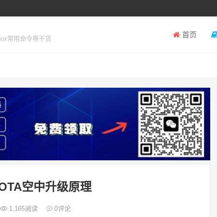
首页
inux常用命令等干货
设备OTA空中升级原理
1,165
阅读
0
评论