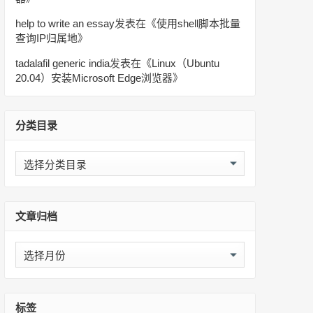
help to write an essay
发表在《
使用shell脚本批量
查询IP归属地
》
tadalafil generic india
发表在《
Linux（Ubuntu
20.04）安装Microsoft Edge浏览器
》
分类目录
分
类
目
录
文章归档
文
章
归
档
标签