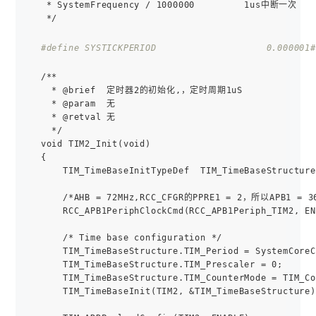
 * SystemFrequency / 1000000         1us中断一次

 */

#define SYSTICKPERIOD                    0.000001
#
/**

  * @brief  定时器2的初始化,，定时周期1uS

  * @param  无

  * @retval 无

  */

void TIM2_Init(void)

{

    TIM_TimeBaseInitTypeDef  TIM_TimeBaseStructure;
    /*AHB = 72MHz,RCC_CFGR的PPRE1 = 2，所以APB1 = 36M
    RCC_APB1PeriphClockCmd(RCC_APB1Periph_TIM2, EN
    /* Time base configuration */         

    TIM_TimeBaseStructure.TIM_Period = SystemCoreC
    TIM_TimeBaseStructure.TIM_Prescaler = 0;

    TIM_TimeBaseStructure.TIM_CounterMode = TIM_Co
    TIM_TimeBaseInit(TIM2, &TIM_TimeBaseStructure);