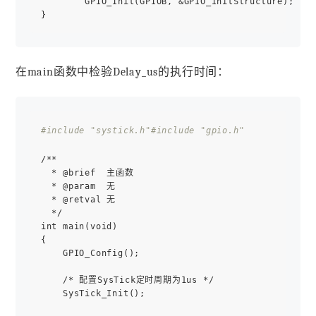
        GPIO_Init(GPIOB, &GPIO_InitStructure);    

在main函数中检验Delay_us的执行时间：
#include "systick.h"
#include "gpio.h"
/**

  * @brief  主函数

  * @param  无  

  * @retval 无

  */

int main(void)

{    

    GPIO_Config();

    /* 配置SysTick定时周期为1us */

    SysTick_Init();
