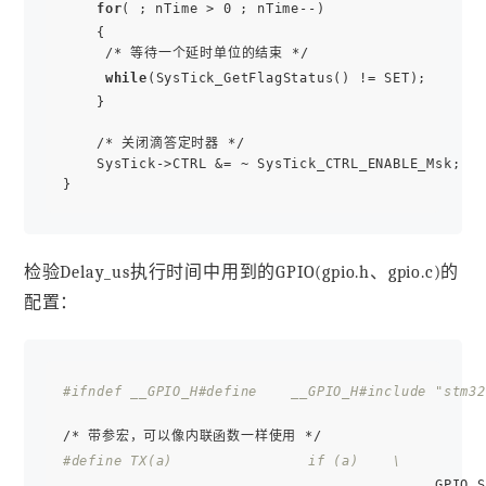
for
( ; nTime > 0 ; nTime--)

    {

     /* 等待一个延时单位的结束 */

while
(SysTick_GetFlagStatus() != SET);

    }

    /* 关闭滴答定时器 */

    SysTick->CTRL &= ~ SysTick_CTRL_ENABLE_Msk;

检验Delay_us执行时间中用到的GPIO(gpio.h、gpio.c)的
配置：
#ifndef __GPIO_H
#define    __GPIO_H
#include "stm32
#define TX(a)                if (a)    \
                                            GPIO_S