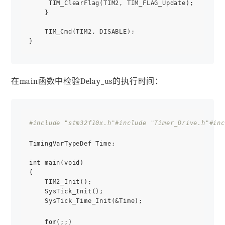
     TIM_ClearFlag(TIM2, TIM_FLAG_Update);

    }

    TIM_Cmd(TIM2, DISABLE);

在main函数中检验Delay_us的执行时间：
#include "stm32f10x.h"
#include "Timer_Drive.h"
#inc
TimingVarTypeDef Time;

int main(void)

{    

    TIM2_Init();    

    SysTick_Init();

    SysTick_Time_Init(&Time);

for
(;;)
