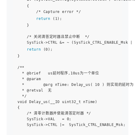
    { 

        /* Capture error */ 

return
 (1);

    }

    /* 关闭滴答定时器且禁止中断  */

    SysTick->CTRL &= ~ (SysTick_CTRL_ENABLE_Msk | 
return
 (0);

}

/**

  * @brief   us延时程序,10us为一个单位

  * @param  

  *        @arg nTime: Delay_us( 10 ) 则实现的延时为 1
  * @retval  无

  */

void Delay_us(__IO uint32_t nTime)

{     

    /* 清零计数器并使能滴答定时器 */  

    SysTick->VAL   = 0;  

    SysTick->CTRL |=  SysTick_CTRL_ENABLE_Msk;     