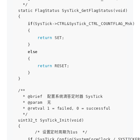
  */

static FlagStatus SysTick_GetFlagStatus(void) 

{

if
(SysTick->CTRL&SysTick_CTRL_COUNTFLAG_Msk) 

    {

return
 SET;

    }

else
    {

return
 RESET;

    }

}

/**

  * @brief  配置系统滴答定时器 SysTick

  * @param  无

  * @retval 1 = failed, 0 = successful

  */

uint32_t SysTick_Init(void)

{

       /* 设置定时周期为1us  */

if
 (SysTick_Config(SystemCoreClock / SYSTICKFR