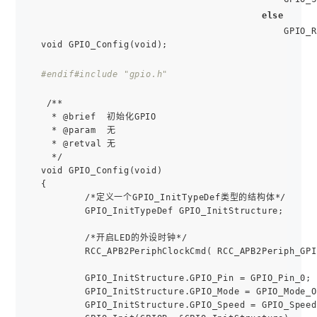
else
      
                                            GPIO_R
void GPIO_Config(void);

#endif
#include "gpio.h"   
 /**

  * @brief  初始化GPIO

  * @param  无

  * @retval 无

  */

void GPIO_Config(void)

{        

        /*定义一个GPIO_InitTypeDef类型的结构体*/

        GPIO_InitTypeDef GPIO_InitStructure;

        /*开启LED的外设时钟*/

        RCC_APB2PeriphClockCmd( RCC_APB2Periph_GPI
        GPIO_InitStructure.GPIO_Pin = GPIO_Pin_0; 
        GPIO_InitStructure.GPIO_Mode = GPIO_Mode_O
        GPIO_InitStructure.GPIO_Speed = GPIO_Speed