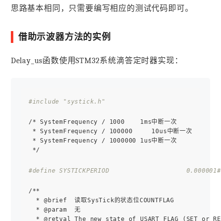
思路基本相同，只需要编写相应的测试代码即可。
借助示波器方法的实例
Delay_us函数使用STM32系统滴答定时器实现：
#include "systick.h"
/* SystemFrequency / 1000    1ms中断一次

 * SystemFrequency / 100000     10us中断一次

 * SystemFrequency / 1000000 1us中断一次

 */

#define SYSTICKPERIOD                    0.000001
#
/**

  * @brief  读取SysTick的状态位COUNTFLAG

  * @param  无

  * @retval The new state of USART_FLAG (SET or RE