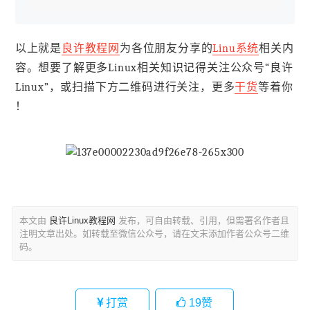
以上就是
良许教程网
为各位朋友分享的
Linu系统
相关内
容。想要了解更多Linux相关知识记得关注公众号“良许
Linux”，或扫描下方二维码进行关注，更多
干货
等着你
！
本文由
良许Linux教程网
发布，可自由转载、引用，但需署名作者且
注明文章出处。如转载至微信公众号，请在文末添加作者公众号二维
码。
打赏
19
赞