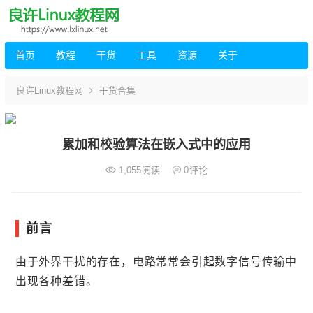
首页
教程
干货
工具
资源
关于
良许Linux教程网
干货合集
累加和校验算法在嵌入式中的应用
1,055
阅读
0
评论
前言
由于外界干扰的存在，电路常常会引起数字信号传输中
出现各种差错。