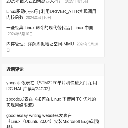
2025年嵌入式如何高薪入行？
2025年4月5日
Linux驱动小技巧 | 利用DRIVER_ATTR实现调用
内核函数
2024年5月10日
一些经典 Linux 命令的现代替代品 | Linux 中国
2024年5月10日
内存管理：详解虚拟地址空间-MMU
2024年5月10
日
近期评论
yangajie
发表在《
STM32F0单片机快速入门九 用
I2C HAL 库读写24C02
》
zbcode
发表在《
如何在 Linux 下使用 TC 优雅的
实现网络限流
》
good essay writing websites
发表在
《
Linux（Ubuntu 20.04）安装Microsoft Edge浏览
器
》