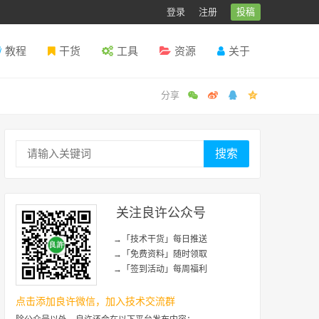
登录
注册
投稿
教程
干货
工具
资源
关于
搜索
关注良许公众号
→「技术干货」每日推送
→「免费资料」随时领取
→「签到活动」每周福利
点击添加良许微信，加入技术交流群