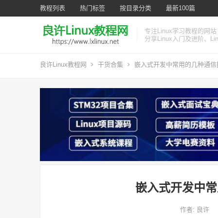
教程列表
热门标签
按目录分类
最新100篇
专注Linux学习教程的网站
分享Linux入门及进阶、L
良许Linux教程网
干货合集
嵌入式开发中常用的几种通信
嵌入式开发中常
作者:
良许