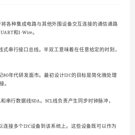
于将各种集成电路与其他外围设备交互连接的通信通路
RT和1-Wire。
两线式串行接口总线。半双工意味着在任意给定的时刻，
20世纪80年代研发面市。最初设计I2C的目标是简化微处理
接。
L和串行数据线SDA。SCL线负责产生同步时钟脉冲，
以连接多个I2C设备到该系统上。这些设备既可以作为