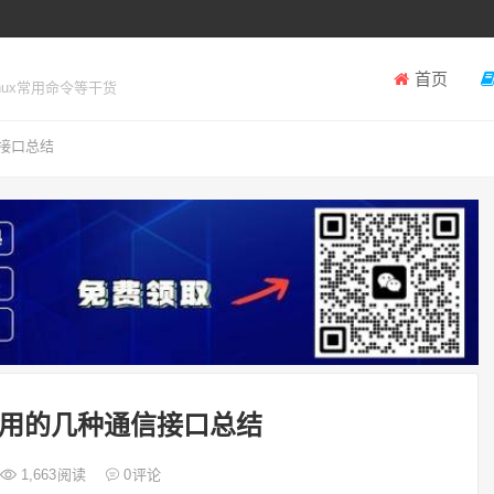
首页
inux常用命令等干货
接口总结
用的几种通信接口总结
1,663
阅读
0
评论