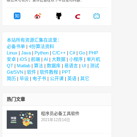
除公众号以外，良许还会在以下平台发布内容：
本站所有资源汇集在这里：
必备书单
|
4份算法资料
Linux
|
Java
|
Python
|
C/C++
|
C#
|
Go
|
PHP
安卓
|
iOS
|
前端
|
AI
|
大数据
|
小程序
|
单片机
QT
|
Matlab
|
算法
|
数据库
|
易语言
|
UI
|
测试
Git/SVN
|
软件
|
软件教程
|
PPT
简历
|
毕设
|
电子书
|
公开课
|
英语
|
其它
热门文章
程序员必备工具软件
2021年12月14日