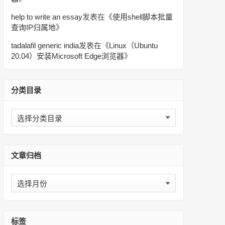
help to write an essay
发表在《
使用shell脚本批量
查询IP归属地
》
tadalafil generic india
发表在《
Linux（Ubuntu
20.04）安装Microsoft Edge浏览器
》
分类目录
分
类
目
录
文章归档
文
章
归
档
标签