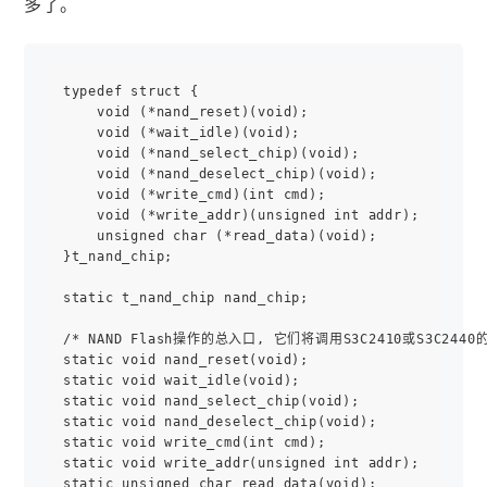
多了。
typedef struct {

    void (*nand_reset)(void);

    void (*wait_idle)(void);

    void (*nand_select_chip)(void);

    void (*nand_deselect_chip)(void);

    void (*write_cmd)(int cmd);

    void (*write_addr)(unsigned int addr);

    unsigned char (*read_data)(void);

}t_nand_chip;

static t_nand_chip nand_chip;

/* NAND Flash操作的总入口, 它们将调用S3C2410或S3C2440
static void nand_reset(void);

static void wait_idle(void);

static void nand_select_chip(void);

static void nand_deselect_chip(void);

static void write_cmd(int cmd);

static void write_addr(unsigned int addr);

static unsigned char read_data(void);
