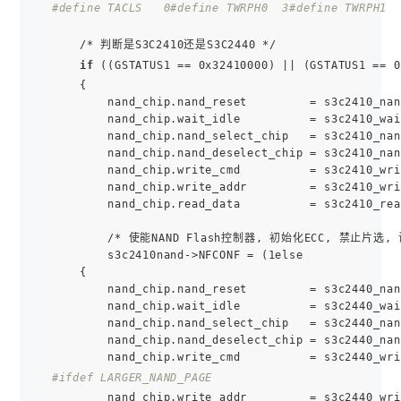
#define TACLS   0
#define TWRPH0  3
#define TWRPH1  
    /* 判断是S3C2410还是S3C2440 */

if
 ((GSTATUS1 == 0x32410000) || (GSTATUS1 == 0
    {

        nand_chip.nand_reset         = s3c2410_nan
        nand_chip.wait_idle          = s3c2410_wai
        nand_chip.nand_select_chip   = s3c2410_nan
        nand_chip.nand_deselect_chip = s3c2410_nan
        nand_chip.write_cmd          = s3c2410_wri
        nand_chip.write_addr         = s3c2410_wri
        nand_chip.read_data          = s3c2410_rea
        /* 使能NAND Flash控制器, 初始化ECC, 禁止片选, 
        s3c2410nand->NFCONF = (1else

    {

        nand_chip.nand_reset         = s3c2440_nan
        nand_chip.wait_idle          = s3c2440_wai
        nand_chip.nand_select_chip   = s3c2440_nan
        nand_chip.nand_deselect_chip = s3c2440_nan
#ifdef LARGER_NAND_PAGE