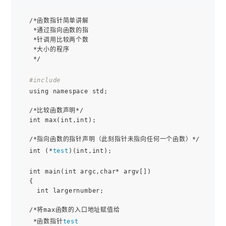
/*函数指针简单讲解

 *通过指向函数的指

 *针调用比较两个数

 *大小的程序

 */

#include 
using namespace std;

/*比较函数声明*/

int max(int,int);

/*指向函数的指针声明（此刻指针未指向任何一个函数）*/

int (*
test
)(int,int);

int main(int argc,char* argv[])

{

  int largernumber;

/*将max函数的入口地址赋值给

 *函数指针
test