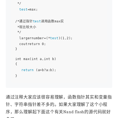
 */

test
=max;

/*通过指针
test
调用函数max实

 *现比较大小

 */

  largernumber=(*
test
)(1,2);

  coutreturn 0;      

}

int max(int a,int b)

{

return
 (a>b?a:b);  

通过注释大家应该很容易理解，函数指针其实和变量指
针、字符串指针差不多的。如果大家理解了这个小程
序，那么理解起下面这个有关Nand flash的源代码就好