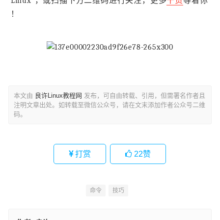
Linux”，或扫描下方二维码进行关注，更多
干货
等着你
！
本文由
良许Linux教程网
发布，可自由转载、引用，但需署名作者且
注明文章出处。如转载至微信公众号，请在文末添加作者公众号二维
码。
打赏
22
赞
命令
技巧