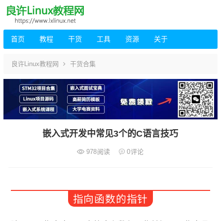
首页
教程
干货
工具
资源
关于
良许Linux教程网
干货合集
嵌入式开发中常见3个的C语言技巧
978
阅读
0
评论
指向函数的指针