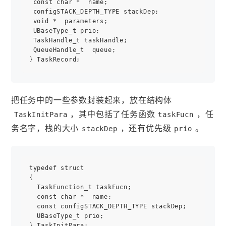
 const char *  name;

 configSTACK_DEPTH_TYPE stackDep;

 void *  parameters;

 UBaseType_t prio;

 TaskHandle_t taskHandle;

 QueueHandle_t  queue;

把任务中的一些参数封装起来，放在结构体
，其中包括了任务函数
，任
TaskInitPara
taskFucn
务名字，栈的大小
，还有优先级
。
stackDep
prio
typedef struct

{

  TaskFunction_t taskFucn;

  const char *  name;

  const configSTACK_DEPTH_TYPE stackDep;

  UBaseType_t prio;
