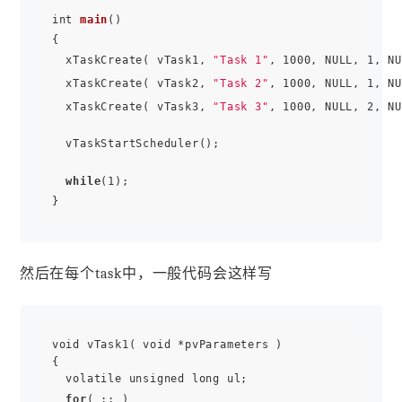
int 
main
()

{

  xTaskCreate( vTask1, 
"Task 1"
, 1000, NULL, 1, NU
  xTaskCreate( vTask2, 
"Task 2"
, 1000, NULL, 1, NU
  xTaskCreate( vTask3, 
"Task 3"
, 1000, NULL, 2, NU
  vTaskStartScheduler();

while
(1);

然后在每个task中，一般代码会这样写
void vTask1( void *pvParameters )

{

  volatile unsigned long ul;

for
( ;; )
