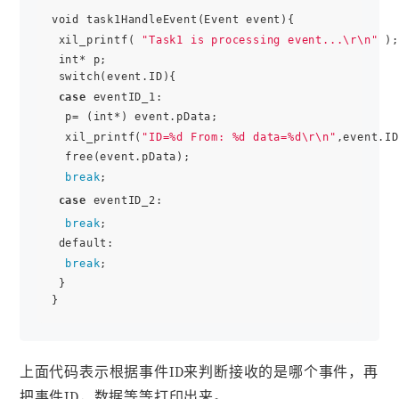
void task1HandleEvent(Event event){

 xil_printf( 
"Task1 is processing event...\r\n"
 );

 int* p;

 switch(event.ID){

case
 eventID_1:

  p= (int*) event.pData;

  xil_printf(
"ID=%d From: %d data=%d\r\n"
,event.ID
  free(event.pData);

break
;

case
 eventID_2:

break
;

 default:

break
;

 }

上面代码表示根据事件ID来判断接收的是哪个事件，再
把事件ID，数据等等打印出来。