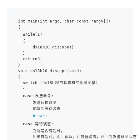
int main(int argc, char const *argv[])

{

while
(1)

  {

      ds18b20_discope();

  }

  return0;

}

void ds18b20_discope(void)

{

  switch (ds18b20的状态机的全局变量)

  {

case
 发送命令:

      发送转换命令

      赋值到等待装态

break
;

case
 等待装态:

      判断是否有超时，

      如果有超时，则：读取，计数器清零，并回到发送命令状态
