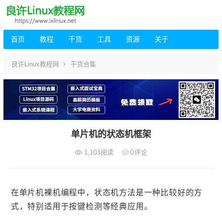
首页
教程
干货
工具
资源
关于
良许Linux教程网
干货合集
单片机的状态机框架
1,103
阅读
0
评论
在单片机裸机编程中，状态机方法是一种比较好的方
式，特别适用于按键检测等经典应用。