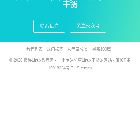
干货
联系良许
关注公众号
教程列表
热门标签
按目录分类
最新100篇
© 2020
良许Linux教程网
- 一个专注分享Linux干货的网站 -
闽ICP备
19018354号-7
-
Sitemap