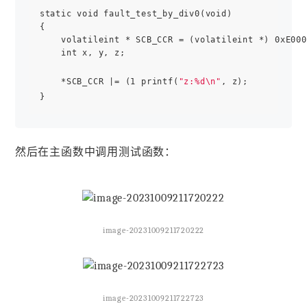
static void fault_test_by_div0(void) 

{

    volatileint * SCB_CCR = (volatileint *) 0xE000
    int x, y, z;

    *SCB_CCR |= (1 printf(
"z:%d\n"
, z);

然后在主函数中调用测试函数：
image-20231009211720222
image-20231009211722723