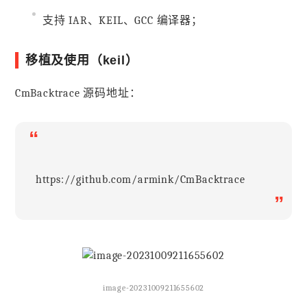
支持 IAR、KEIL、GCC 编译器；
移植及使用（keil）
CmBacktrace 源码地址：
“
https://github.com/armink/CmBacktrace
”
image-20231009211655602