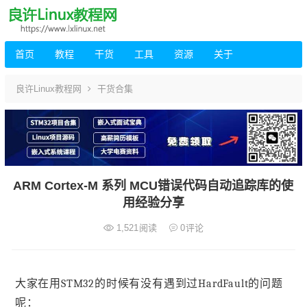
首页
教程
干货
工具
资源
关于
良许Linux教程网
干货合集
ARM Cortex-M 系列 MCU错误代码自动追踪库的使
用经验分享
1,521
阅读
0
评论
大家在用STM32的时候有没有遇到过HardFault的问题
呢：