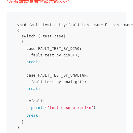
*左右滑动查看全部代码>>>*
void fault_test_entry(fault_test_case_E _test_case)
{

  switch (_test_case)

  {

case
 FAULT_TEST_BY_DIV0:

      fault_test_by_div0();

break
;

case
 FAULT_TEST_BY_UNALIGN:

      fault_test_by_unalign();

break
;

    default:

printf
(
"test case error!\n"
);

break
;

  }

}
